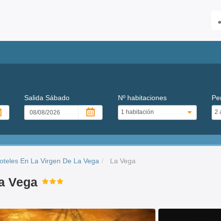
Salida
Sábado
Nº habitaciones
Pe
oteles En La Virgen De La Vega
La Vega
la Vega