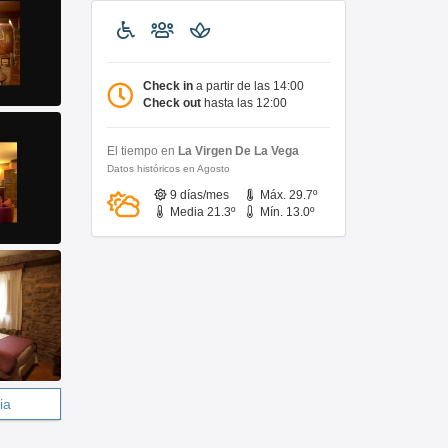
Check in
a partir de las 14:00
Check out
hasta las 12:00
El tiempo en
La Virgen De La Vega
Datos históricos en Agosto
9 días/mes
Máx. 29.7º
Media 21.3º
Mín. 13.0º
ia