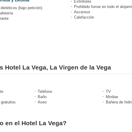
Extintores
Prohibido fumar en todo el alojam
ietéticos (bajo petición)
Ascensor
afetería
Calefacción
rante
es Hotel La Vega, La Virgen de la Vega
te
Teléfono
TV
Baño
Minibar
 gratuitos
Aseo
Bañera de hidr
o en el Hotel La Vega?