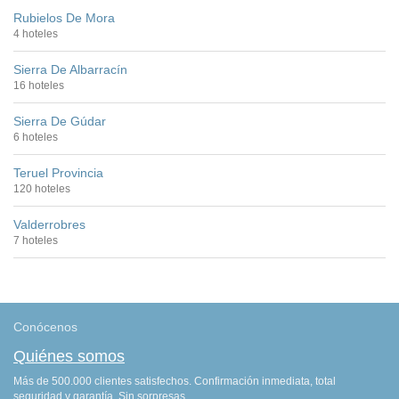
Rubielos De Mora
4 hoteles
Sierra De Albarracín
16 hoteles
Sierra De Gúdar
6 hoteles
Teruel Provincia
120 hoteles
Valderrobres
7 hoteles
Conócenos
Quiénes somos
Más de 500.000 clientes satisfechos. Confirmación inmediata, total
seguridad y garantía. Sin sorpresas.