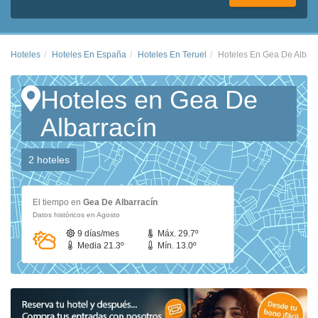
Hoteles
Hoteles En España
Hoteles En Teruel
Hoteles En Gea De Albarr
Hoteles en Gea De
Albarracín
2 hoteles
El tiempo en
Gea De Albarracín
Datos históricos en Agosto
9 días/mes
Máx. 29.7º
Media 21.3º
Mín. 13.0º