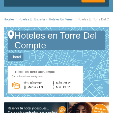
Hoteles
Hoteles En España
Hoteles En Teruel
Hoteles En Torre Del Co
Hoteles en Torre Del
Compte
1 hotel
El tiempo en
Torre Del Compte
Datos históricos en Agosto
9 días/mes
Máx. 29.7º
Media 21.3º
Mín. 13.0º