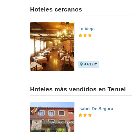
Hoteles cercanos
La Vega
a 612 m
Hoteles más vendidos en Teruel
Isabel De Segura