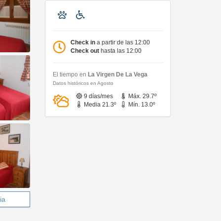
Check in
a partir de las 12:00
Check out
hasta las 12:00
El tiempo en
La Virgen De La Vega
Datos históricos en Agosto
9 días/mes
Máx. 29.7º
Media 21.3º
Mín. 13.0º
ia