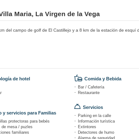
Villa Maria, La Virgen de la Vega
 km del campo de golf de El Castillejo y a 8 km de la estación de esq
logía de hotel
Comida y Bebida
Bar / Cafetería
r
Restaurante
Servicios
 y servicios para Familias
Parking en la calle
llas protectoras para bebés
Información turística
 de mesa / puzles
Extintores
iones familiares
Detectores de humo
Alarma de seguridad