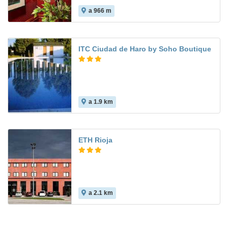
a 966 m
ITC Ciudad de Haro by Soho Boutique
a 1.9 km
ETH Rioja
a 2.1 km
7.5