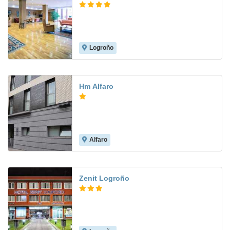
Logroño
8.5
Hm Alfaro
Alfaro
7.7
Zenit Logroño