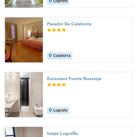
Logroño
7.9
Parador De Calahorra
Calahorra
8.6
Eurostars Fuerte Ruavieja
Logroño
9.5
Iraipe LogroÑo