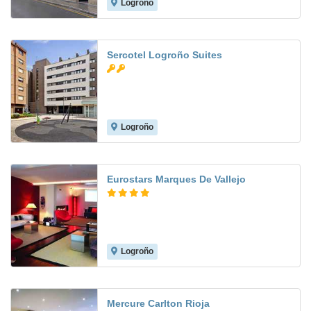
Logroño
8.3
Sercotel Logroño Suites
Logroño
8.6
Eurostars Marques De Vallejo
Logroño
8.4
Mercure Carlton Rioja