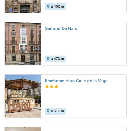
a 402 m
8.6
Señorío De Haro
a 473 m
limehome Haro Calle de la Vega
a 517 m