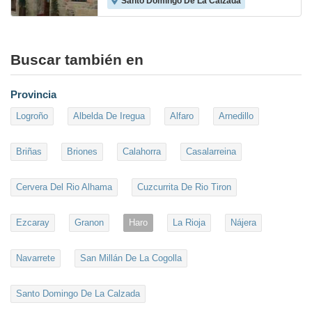
Santo Domingo De La Calzada
Buscar también en
Provincia
Logroño
Albelda De Iregua
Alfaro
Arnedillo
Briñas
Briones
Calahorra
Casalarreina
Cervera Del Rio Alhama
Cuzcurrita De Rio Tiron
Ezcaray
Granon
Haro
La Rioja
Nájera
Navarrete
San Millán De La Cogolla
Santo Domingo De La Calzada