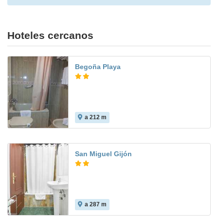
Hoteles cercanos
Begoña Playa
a 212 m
San Miguel Gijón
a 287 m