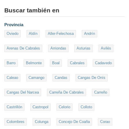
Buscar también en
Provincia
Oviedo
Aldín
Aller-Felechosa
Andrín
Arenas De Cabrales
Arriondas
Asturias
Avilés
Barro
Belmonte
Boal
Cabrales
Cadavedo
Caleao
Camango
Candas
Cangas De Onís
Cangas Del Narcea
Carreña De Cabrales
Carreño
Castrillón
Castropol
Celorio
Colloto
Colombres
Colunga
Concejo De Coaña
Corao