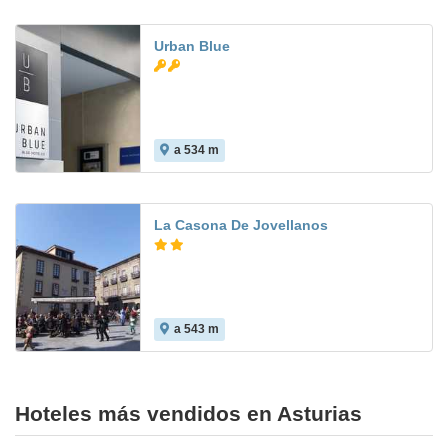
Urban Blue
a 534 m
10.0
La Casona De Jovellanos
a 543 m
5.8
Hoteles más vendidos en Asturias