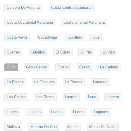
Corvera De Asturias
Costa Central Asturiana
Costa Occidental Asturiana
Costa Oriental Asturiana
Costa Verde
Covadonga
Cudillero
Cue
Cuerres
Cutiellos
El Cristo
El Pito
El Viso
Gijón
Gijón Centro
Gozón
Grado
La Caridad
La Franca
La Galguera
La Pereda
Langreo
Las Caldas
Las Rozas
Lastres
Lena
Llanera
Llanes
Luanco
Luarca
Luces
Lugones
Malleza
Mestas De Con
Mieres
Muros De Nalón