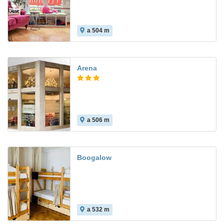
a 504 m
Arena
a 506 m
8.7
Boogalow
a 532 m