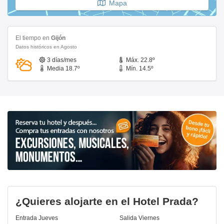
Mapa
El tiempo en
Gijón
Datos históricos en Agosto
3 días/mes
Máx. 22.8º
Media 18.7º
Mín. 14.5º
¿Quieres alojarte en el Hotel Prada?
Entrada
Jueves
Salida
Viernes