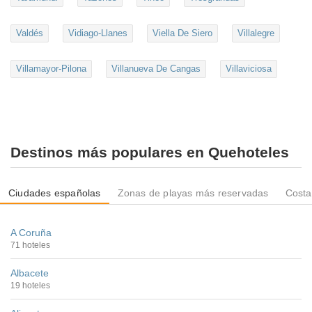
Valdés
Vidiago-Llanes
Viella De Siero
Villalegre
Villamayor-Pilona
Villanueva De Cangas
Villaviciosa
Destinos más populares en Quehoteles
Ciudades españolas
Zonas de playas más reservadas
Costa
A Coruña
71 hoteles
Albacete
19 hoteles