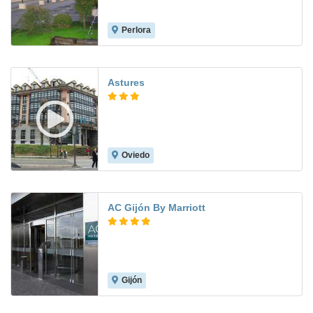
Perlora
8.0
Astures
Oviedo
8.7
AC Gijón By Marriott
Gijón
8.5