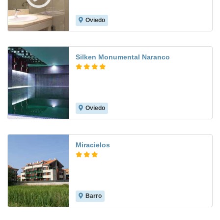
Oviedo
9.0
Silken Monumental Naranco
Oviedo
9.0
Miracielos
Barro
8.8