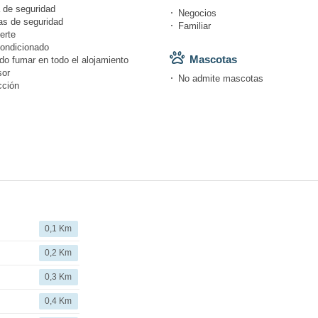
 de seguridad
Negocios
s de seguridad
Familiar
erte
condicionado
Mascotas
do fumar en todo el alojamiento
or
No admite mascotas
cción
0,1 Km
0,2 Km
0,3 Km
0,4 Km