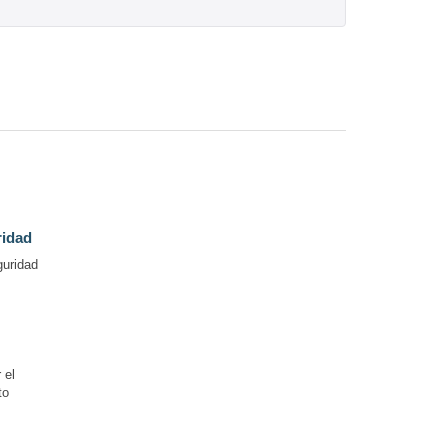
ridad
guridad
 el
to