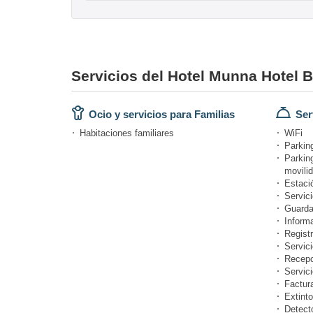
Servicios del Hotel Munna Hotel 
Ocio y servicios para Familias
Ser
Habitaciones familiares
WiFi
Parking
Parkin
movili
Estació
Servici
Guarda
Informa
Registr
Servici
Recepc
Servici
Factur
Extinto
Detect