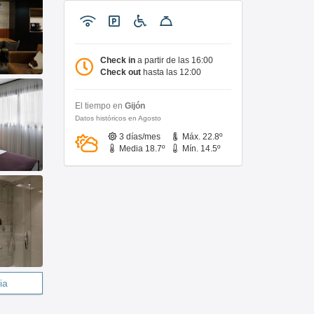
Check in
a partir de las 16:00
Check out
hasta las 12:00
El tiempo en
Gijón
Datos históricos en Agosto
3 días/mes
Máx. 22.8º
Media 18.7º
Mín. 14.5º
ia