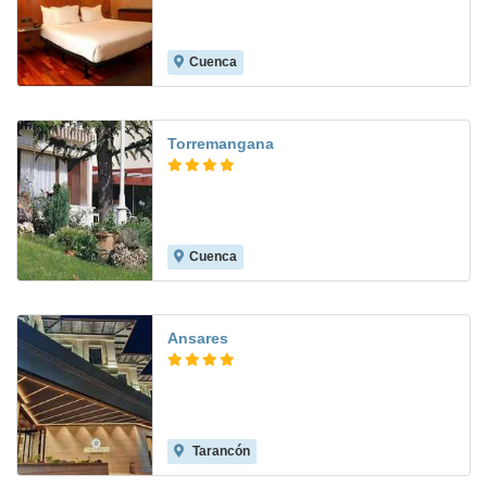
Cuenca
8.8
Torremangana
Cuenca
9.1
Ansares
Tarancón
9.5