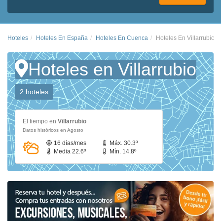
Hoteles
Hoteles En España
Hoteles En Cuenca
Hoteles En Villarrubio
Hoteles en Villarrubio
2 hoteles
El tiempo en
Villarrubio
Datos históricos en Agosto
16 días/mes
Máx. 30.3º
Media 22.6º
Mín. 14.8º