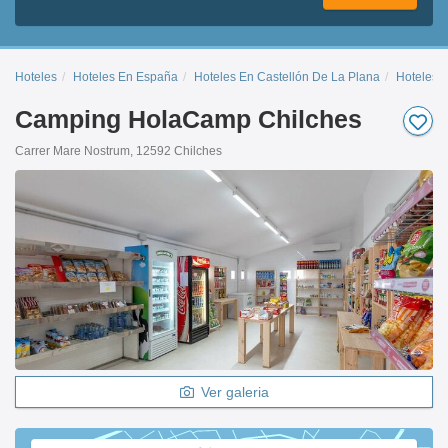
Hoteles
Hoteles En España
Hoteles En Castellón De La Plana
Hoteles 
Camping HolaCamp Chilches
Carrer Mare Nostrum, 12592 Chilches
Ver galeria