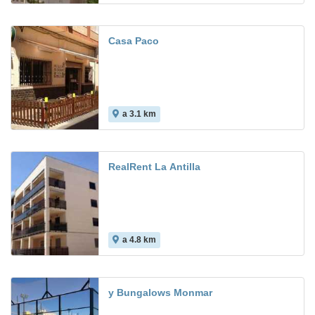
Casa Paco
a 3.1 km
RealRent La Antilla
a 4.8 km
y Bungalows Monmar