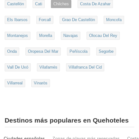
Castellón
Cati
Chilches
Costa De Azahar
Els Ibarsos
Forcall
Grao De Castellón
Moncofa
Montanejos
Morella
Navajas
Olocau Del Rey
Onda
Oropesa Del Mar
Peñíscola
Segorbe
Vall De Uxó
Vilafamés
Villafranca Del Cid
Villarreal
Vinaròs
Destinos más populares en Quehoteles
Ciudades españolas
Zonas de playas más reservadas
Costa