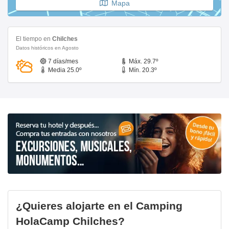
Mapa
El tiempo en
Chilches
Datos históricos en Agosto
7 días/mes
Máx. 29.7º
Media 25.0º
Mín. 20.3º
¿Quieres alojarte en el Camping
HolaCamp Chilches?