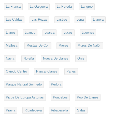
La Franca
La Galguera
La Pereda
Langreo
Las Caldas
Las Rozas
Lastres
Lena
Llanera
Llanes
Luanco
Luarca
Luces
Lugones
Malleza
Mestas De Con
Mieres
Muros De Nalón
Navia
Noreña
Nueva De Llanes
Onís
Oviedo Centro
Pancar-Llanes
Panes
Parque Natural Somiedo
Perlora
Picos De Europa Asturias
Poncebos
Poo De Llanes
Pravia
Ribadedeva
Ribadesella
Salas