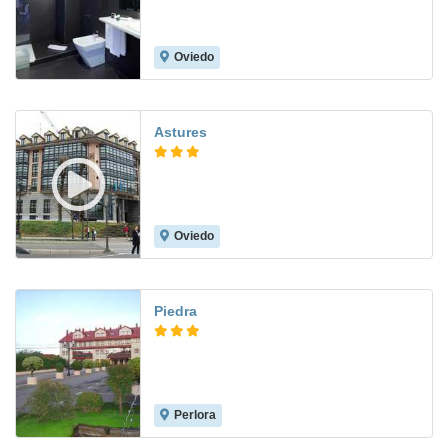
Oviedo
8.5
Astures
Oviedo
8.7
Piedra
Perlora
8.0