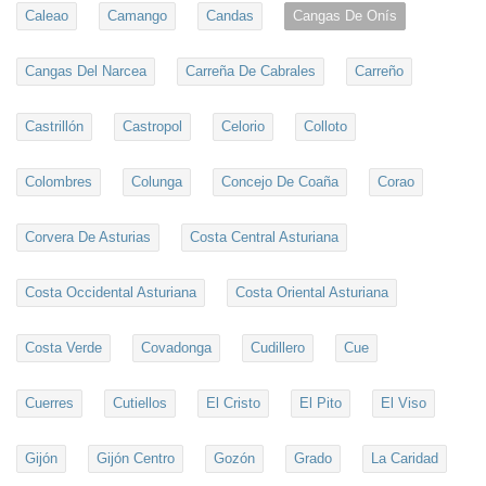
Caleao
Camango
Candas
Cangas De Onís
Cangas Del Narcea
Carreña De Cabrales
Carreño
Castrillón
Castropol
Celorio
Colloto
Colombres
Colunga
Concejo De Coaña
Corao
Corvera De Asturias
Costa Central Asturiana
Costa Occidental Asturiana
Costa Oriental Asturiana
Costa Verde
Covadonga
Cudillero
Cue
Cuerres
Cutiellos
El Cristo
El Pito
El Viso
Gijón
Gijón Centro
Gozón
Grado
La Caridad