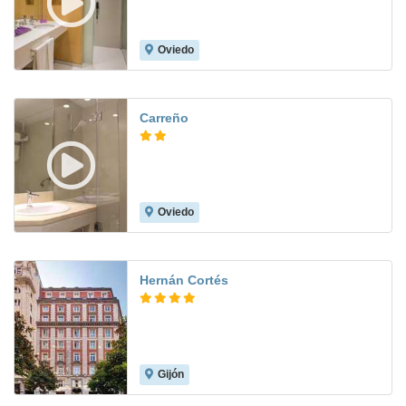
Oviedo
8.4
Carreño
Oviedo
9.0
Hernán Cortés
Gijón
9.0