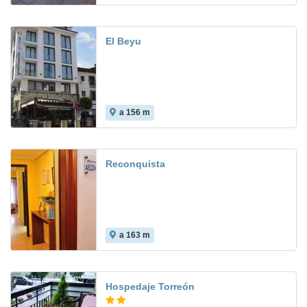
El Beyu
a 156 m
Reconquista
a 163 m
10.0
Hospedaje Torreón