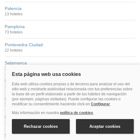
Palencia
13 hoteles
Pamplona
73 hoteles
Pontevedra Ciudad
22 hoteles
Salamanca
100 hoteles
San Sebastián
149 hoteles
Santander
74 hoteles
Santiago De Compostela
176 hoteles
Segovia