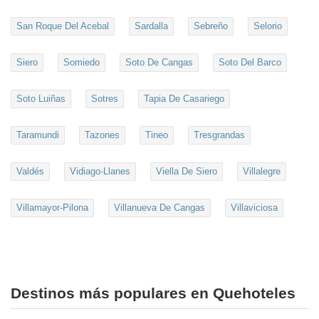
San Roque Del Acebal
Sardalla
Sebreño
Selorio
Siero
Somiedo
Soto De Cangas
Soto Del Barco
Soto Luiñas
Sotres
Tapia De Casariego
Taramundi
Tazones
Tineo
Tresgrandas
Valdés
Vidiago-Llanes
Viella De Siero
Villalegre
Villamayor-Pilona
Villanueva De Cangas
Villaviciosa
Destinos más populares en Quehoteles