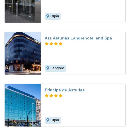
Gijón
8.5
Azz Asturias Langrehotel and Spa
Langreo
8.4
Príncipe de Asturias
Gijón
8.3