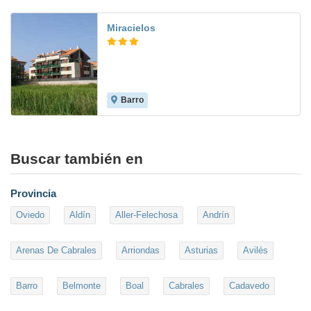
Miracielos
Barro
8.8
Buscar también en
Provincia
Oviedo
Aldín
Aller-Felechosa
Andrín
Arenas De Cabrales
Arriondas
Asturias
Avilés
Barro
Belmonte
Boal
Cabrales
Cadavedo