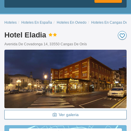
Hoteles
Hoteles En España
Hoteles En Oviedo
Hoteles En Cangas De O
Hotel Eladia
Avenida De Covadonga 14, 33550 Cangas De Onís
Ver galeria