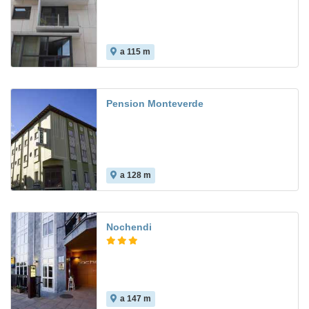
a 115 m
Pension Monteverde
a 128 m
5.9
Nochendi
a 147 m
9.0