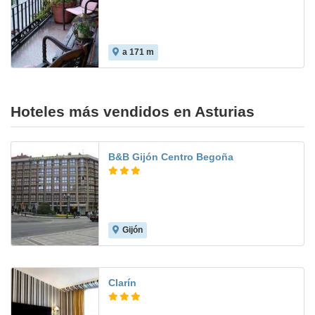
a 171 m
Hoteles más vendidos en Asturias
B&B Gijón Centro Begoña
Gijón
7.4
Clarín