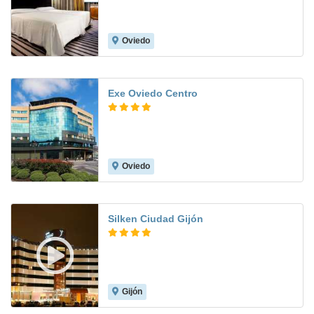
Oviedo
9.0
Exe Oviedo Centro
Oviedo
8.6
Silken Ciudad Gijón
Gijón
8.9