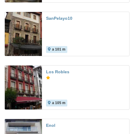
SanPelayo10
a 101 m
Los Robles
a 105 m
Enol