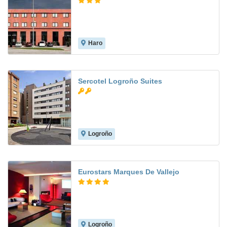
Haro
7.5
Sercotel Logroño Suites
Logroño
8.6
Eurostars Marques De Vallejo
Logroño
8.4