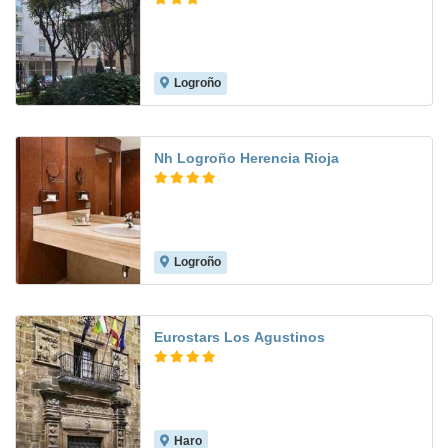
Logroño
8.4
Nh Logroño Herencia Rioja
Logroño
9.1
Eurostars Los Agustinos
Haro
8.6