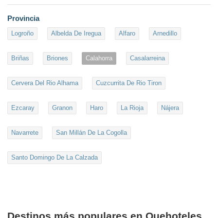
Provincia
Logroño
Albelda De Iregua
Alfaro
Arnedillo
Briñas
Briones
Calahorra
Casalarreina
Cervera Del Rio Alhama
Cuzcurrita De Rio Tiron
Ezcaray
Granon
Haro
La Rioja
Nájera
Navarrete
San Millán De La Cogolla
Santo Domingo De La Calzada
Destinos más populares en Quehoteles