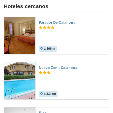
Hoteles cercanos
Parador De Calahorra
a 466 m
8.6
Nuevo Zenit Calahorra
a 3.3 km
5.5
Ríos