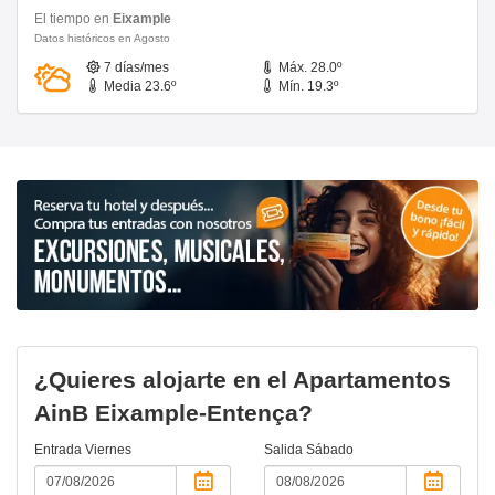
El tiempo en
Eixample
Datos históricos en Agosto
7 días/mes
Máx. 28.0º
Media 23.6º
Mín. 19.3º
¿Quieres alojarte en el Apartamentos
AinB Eixample-Entença?
Entrada
Viernes
Salida
Sábado