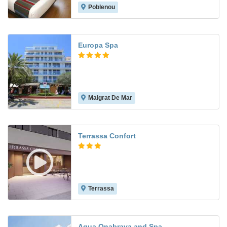
Poblenou
8.5
Europa Spa
Malgrat De Mar
8.3
Terrassa Confort
Terrassa
8.3
Aqua Onabrava and Spa