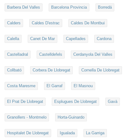
Barbera Del Valles
Barcelona Provincia
Borredá
Calders
Caldes D'estrac
Caldes De Montbui
Calella
Canet De Mar
Capellades
Cardona
Castelladral
Castelldefels
Cerdanyola Del Valles
Collbató
Corbera De Llobregat
Cornella De Llobregat
Costa Maresme
El Garraf
El Masnou
El Prat De Llobregat
Esplugues De Llobregat
Gavà
Granollers - Montmelo
Horta-Guinardo
Hospitalet De Llobregat
Igualada
La Garriga