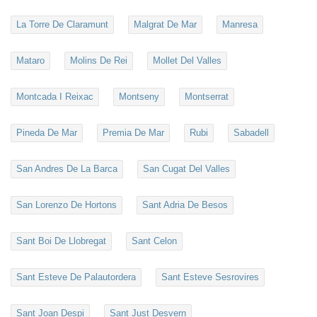
La Torre De Claramunt
Malgrat De Mar
Manresa
Mataro
Molins De Rei
Mollet Del Valles
Montcada I Reixac
Montseny
Montserrat
Pineda De Mar
Premia De Mar
Rubi
Sabadell
San Andres De La Barca
San Cugat Del Valles
San Lorenzo De Hortons
Sant Adria De Besos
Sant Boi De Llobregat
Sant Celon
Sant Esteve De Palautordera
Sant Esteve Sesrovires
Sant Joan Despi
Sant Just Desvern