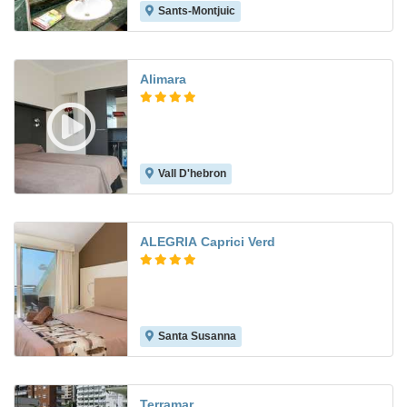
Sants-Montjuic
8.7
Alimara
Vall D'hebron
8.1
ALEGRIA Caprici Verd
Santa Susanna
7.4
Terramar