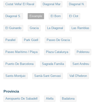
Ciutat Vella/ El Raval
Diagonal Mar
Diagonal N.
Diagonal S.
Eixample
El Born
El Clot
El Guinardo
Gracia
La Diagonal
Las Ramblas
Parallel
Park Güell
Paseo De Gracia
Paseo Marítimo / Playa
Plaza Catalunya
Poblenou
Puerto De Barcelona
Sagrada Familia
Sant Andreu
Sants-Montjuic
Sarrià-Sant Gervasi
Vall D'hebron
Provincia
Aeropuerto De Sabadell
Alella
Badalona