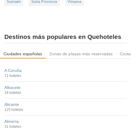
Somaén
Soria Provincia
Vinuesa
Destinos más populares en Quehoteles
Ciudades españolas
Zonas de playas más reservadas
Costa
A Coruña
71 hoteles
Albacete
19 hoteles
Alicante
125 hoteles
Almería
31 hoteles