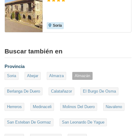
Soria
7.4
Buscar también en
Provincia
Soria
Abejar
Almarza
Almazán
Berlanga De Duero
Calatañazor
El Burgo De Osma
Herreros
Medinaceli
Molinos Del Duero
Navaleno
San Esteban De Gormaz
San Leonardo De Yague