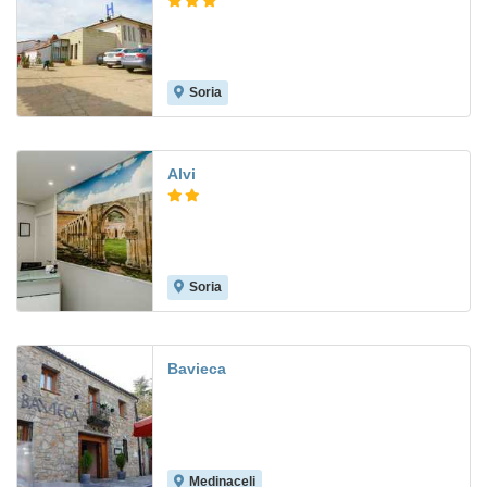
Soria
6.4
Alvi
Soria
Bavieca
Medinaceli