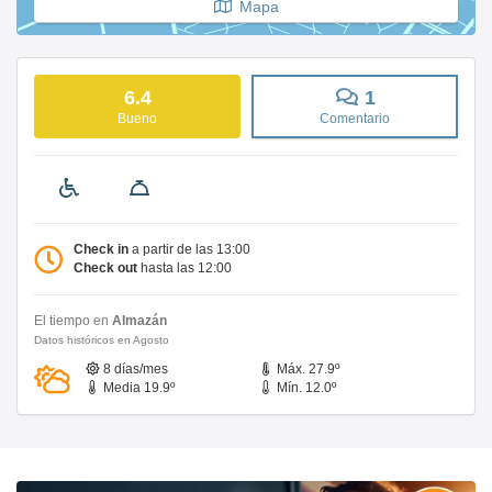
Mapa
6.4
1
Bueno
Comentario
Check in
a partir de las 13:00
Check out
hasta las 12:00
El tiempo en
Almazán
Datos históricos en Agosto
8 días/mes
Máx. 27.9º
Media 19.9º
Mín. 12.0º