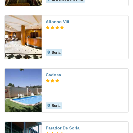
Alfonso Viii
Soria
8.5
Cadosa
Soria
9.0
Parador De Soria