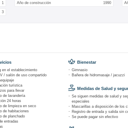
1
Año de construcción
1990
Añ
3
vicios
Bienestar
 en el establecimiento
Gimnasio
V / salón de uso compartido
Bañera de hidromasaje / jacuzzi
equipaje
ción turística
Medidas de Salud y segu
zos para llevar
o de lavandería
Se siguen medidas de salud y se
ión 24 horas
especiales
io de limpieza en seco
Mascarillas a disposición de los c
o de habitaciones
Registro de entrada y salida sin c
io de planchado
Se puede pagar sin efectivo
de entradas
as