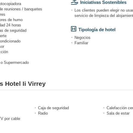
Iniciativas Sostenibles
otocopiadora
de reuniones / banquetes
Los clientes pueden elegir no usar
res
servicio de limpieza del alojamien
ores de humo
dad 24 horas
Tipología de hotel
s de seguridad
erte
Negocios
condicionado
Familiar
or
cción
 o Supermercado
 Hotel Ii Virrey
Caja de seguridad
Calefacción cen
Radio
Sala de estar
TV por cable