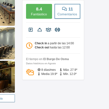
8.4
11
Fantástico
Comentarios
Check in
a partir de las 14:00
Check out
hasta las 12:00
El tiempo en
El Burgo De Osma
Datos históricos en Agosto
8 días/mes
Máx. 27.9º
Media 19.9º
Mín. 12.0º
ia