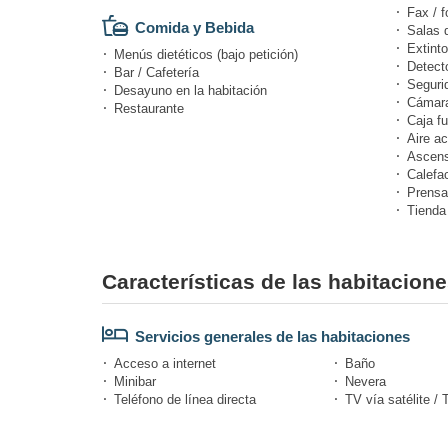
Fax / f
Comida y Bebida
Salas 
Extinto
Menús dietéticos (bajo petición)
Detect
Bar / Cafetería
Seguri
Desayuno en la habitación
Cámara
Restaurante
Caja fu
Aire a
Ascens
Calefa
Prensa
Tienda
Características de las habitaciones
Servicios generales de las habitaciones
Acceso a internet
Baño
Minibar
Nevera
Teléfono de línea directa
TV vía satélite / 