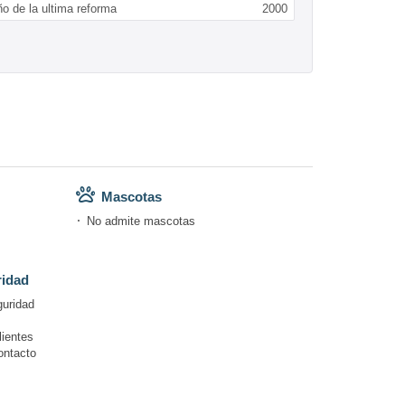
o de la ultima reforma
2000
Mascotas
No admite mascotas
ridad
guridad
lientes
ontacto