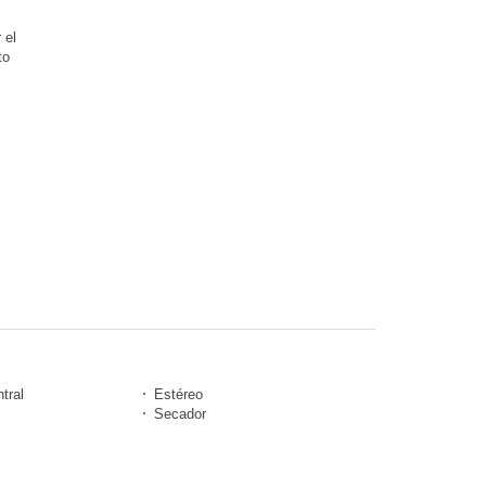
 el
to
tral
Estéreo
Secador