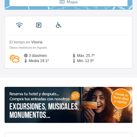
Mapa
El tiempo en
Vitoria
Datos históricos en Agosto
3 días/mes
Máx. 25.7º
Media 19.1º
Mín. 12.5º