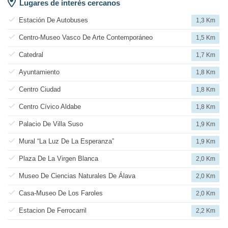
Lugares de interés cercanos
Estación De Autobuses
1,3 Km
Centro-Museo Vasco De Arte Contemporáneo
1,5 Km
Catedral
1,7 Km
Ayuntamiento
1,8 Km
Centro Ciudad
1,8 Km
Centro Cívico Aldabe
1,8 Km
Palacio De Villa Suso
1,9 Km
Mural “La Luz De La Esperanza”
1,9 Km
Plaza De La Virgen Blanca
2,0 Km
Museo De Ciencias Naturales De Álava
2,0 Km
Casa-Museo De Los Faroles
2,0 Km
Estacion De Ferrocarril
2,2 Km