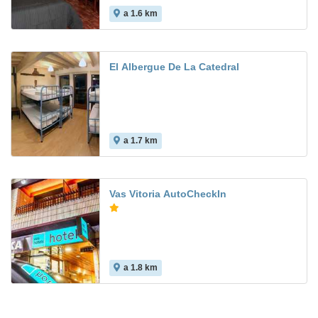
a 1.6 km
El Albergue De La Catedral
a 1.7 km
Vas Vitoria AutoCheckIn
a 1.8 km