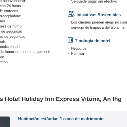
o de lavandería*
Se puede pagar sin efectivo
ión 24 horas
de entradas
Iniciativas Sostenibles
otocopiadora*
res
Los clientes pueden elegir no usar
ores de humo
servicio de limpieza del alojamien
 de seguridad
s de seguridad
Tipología de hotel
erte
condicionado
Negocios
do fumar en todo el alojamiento
Familiar
or
cción
s Hotel Holiday Inn Express Vitoria, An Ihg
Habitación estándar, 1 cama de matrimonio