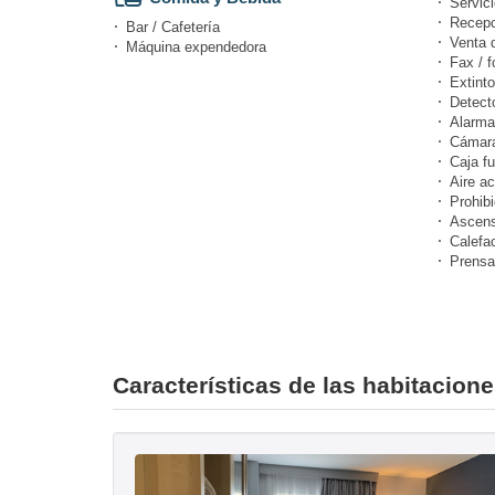
Servici
Recepc
Bar / Cafetería
Venta 
Máquina expendedora
Fax / f
Extinto
Detect
Alarma
Cámara
Caja fu
Aire a
Prohibi
Ascens
Calefa
Prensa
Características de las habitacione