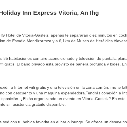
Holiday Inn Express Vitoria, An Ihg
n IHG Hotel de Vitoria-Gasteiz, apenas te separarán diez minutos en c
,8km de Estadio Mendizorroza y a 6,1km de Museo de Heráldica Alaves
s 85 habitaciones con aire acondicionado y televisión de pantalla plan
wifi gratis. El baño privado está provisto de bañera profunda y bidés. En
n a Internet wifi gratis y una televisión en la zona común, ¡no te fal
no con descuento y una máquina expendedora.Tendrás conexión a Intern
 disposición. ¿Estás organizando un evento en Vitoria-Gasteiz? En este
o sin asistencia gratuito disponible.
la sed con tu bebida favorita en el bar o lounge. Se ofrece un desayun