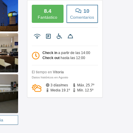
8.4
10
Fantástico
Comentarios
Check in
a partir de las 14:00
Check out
hasta las 12:00
El tiempo en
Vitoria
Datos históricos en Agosto
3 días/mes
Máx. 25.7º
Media 19.1º
Mín. 12.5º
ia