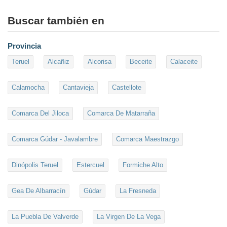
Buscar también en
Provincia
Teruel
Alcañiz
Alcorisa
Beceite
Calaceite
Calamocha
Cantavieja
Castellote
Comarca Del Jiloca
Comarca De Matarraña
Comarca Gúdar - Javalambre
Comarca Maestrazgo
Dinópolis Teruel
Estercuel
Formiche Alto
Gea De Albarracín
Gúdar
La Fresneda
La Puebla De Valverde
La Virgen De La Vega