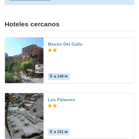
Hoteles cercanos
Mesón Del Gallo
a 148 m
9.4
Los Palacios
a 151 m
10.0