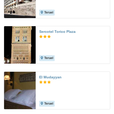
Teruel
8.4
Sercotel Torico Plaza
Teruel
8.1
El Mudayyan
Teruel
8.5