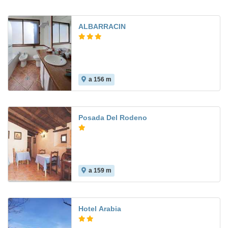
ALBARRACIN
a 156 m
7.5
Posada Del Rodeno
a 159 m
9.4
Hotel Arabia