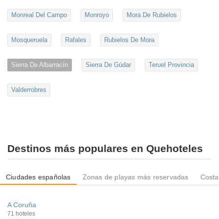
Monreal Del Campo
Monroyo
Mora De Rubielos
Mosqueruela
Rafales
Rubielos De Mora
Sierra De Albarracín
Sierra De Gúdar
Teruel Provincia
Valderrobres
Destinos más populares en Quehoteles
Ciudades españolas
Zonas de playas más reservadas
Costa
A Coruña
71 hoteles