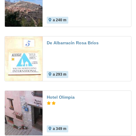
a 240 m
De Albarracín Rosa Bríos
a 293 m
Hotel Olimpia
a 349 m