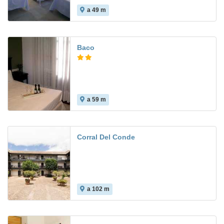
a 49 m
Baco
a 59 m
Corral Del Conde
a 102 m