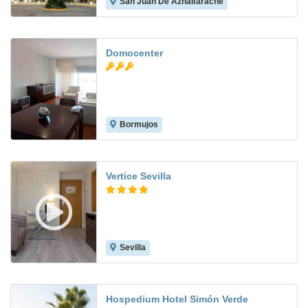
San Juan De Aznalfarache
8.5
Domocenter
Bormujos
7.1
Vertice Sevilla
Sevilla
8.8
Hospedium Hotel Simón Verde