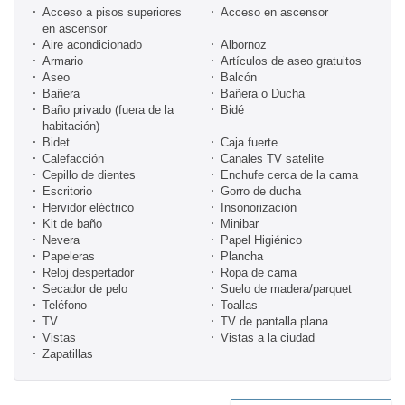
Acceso a pisos superiores
Acceso en ascensor
en ascensor
Aire acondicionado
Albornoz
Armario
Artículos de aseo gratuitos
Aseo
Balcón
Bañera
Bañera o Ducha
Baño privado (fuera de la
Bidé
habitación)
Bidet
Caja fuerte
Calefacción
Canales TV satelite
Cepillo de dientes
Enchufe cerca de la cama
Escritorio
Gorro de ducha
Hervidor eléctrico
Insonorización
Kit de baño
Minibar
Nevera
Papel Higiénico
Papeleras
Plancha
Reloj despertador
Ropa de cama
Secador de pelo
Suelo de madera/parquet
Teléfono
Toallas
TV
TV de pantalla plana
Vistas
Vistas a la ciudad
Zapatillas