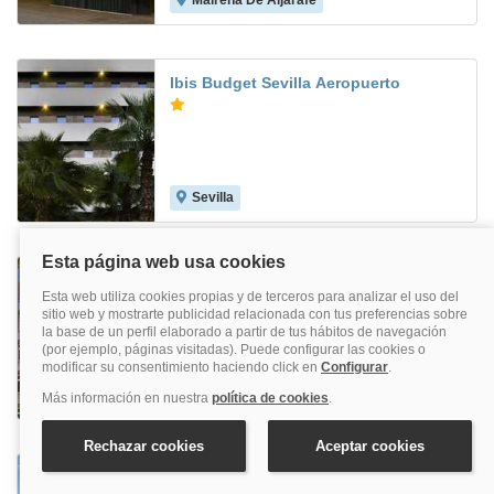
Mairena De Aljarafe
8.3
Ibis Budget Sevilla Aeropuerto
Sevilla
8.3
Pasarela
Sevilla
7.6
Iberflat Vega De Triana