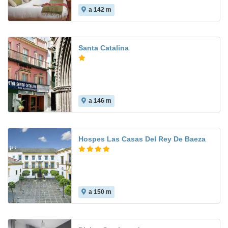
a 142 m
Santa Catalina
a 146 m
6.7
Hospes Las Casas Del Rey De Baeza
a 150 m