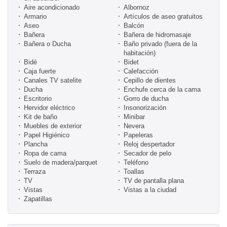
Aire acondicionado
Albornoz
Armario
Artículos de aseo gratuitos
Aseo
Balcón
Bañera
Bañera de hidromasaje
Bañera o Ducha
Baño privado (fuera de la
habitación)
Bidé
Bidet
Caja fuerte
Calefacción
Canales TV satelite
Cepillo de dientes
Ducha
Enchufe cerca de la cama
Escritorio
Gorro de ducha
Hervidor eléctrico
Insonorización
Kit de baño
Minibar
Muebles de exterior
Nevera
Papel Higiénico
Papeleras
Plancha
Reloj despertador
Ropa de cama
Secador de pelo
Suelo de madera/parquet
Teléfono
Terraza
Toallas
TV
TV de pantalla plana
Vistas
Vistas a la ciudad
Zapatillas