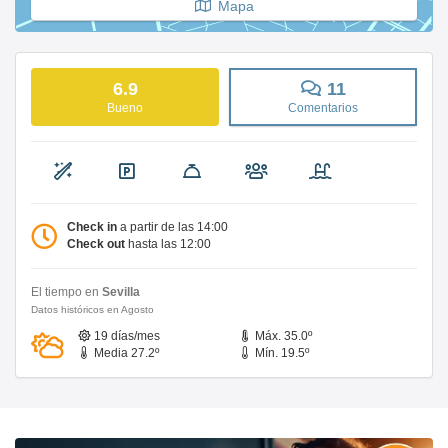
Mapa
6.9
11
Bueno
Comentarios
Check in
a partir de las 14:00
Check out
hasta las 12:00
El tiempo en
Sevilla
Datos históricos en Agosto
19 días/mes
Máx. 35.0º
Media 27.2º
Mín. 19.5º