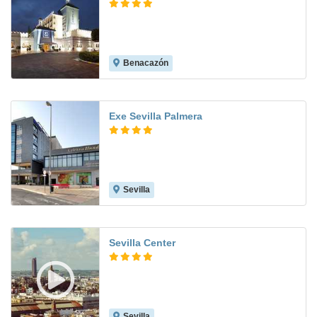
Benacazón
8.0
Exe Sevilla Palmera
Sevilla
8.5
Sevilla Center
Sevilla
9.2