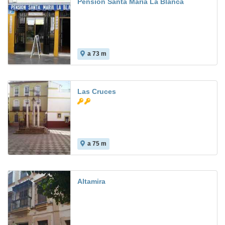
Pension Santa Maria La Blanca
a 73 m
Las Cruces
a 75 m
8.2
Altamira