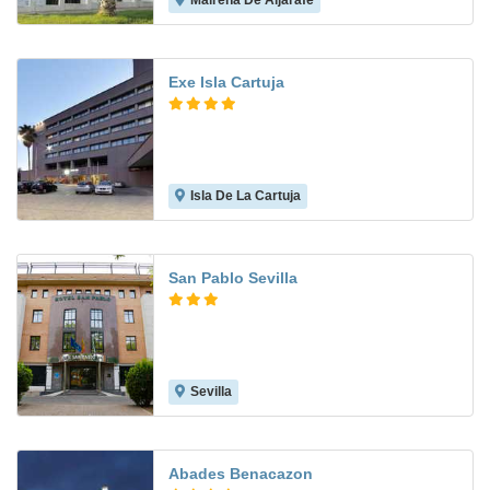
Mairena De Aljarafe
7.8
Exe Isla Cartuja
Isla De La Cartuja
8.9
San Pablo Sevilla
Sevilla
8.4
Abades Benacazon