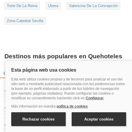
Torre De La Reina
Utrera
Valencina De La Concepción
Zona Catedral Sevilla
Destinos más populares en Quehoteles
Ciudades españolas
Zonas de playas más reservadas
Costa
A Coruña
71 hoteles
Albacete
19 hoteles
Alicante
125 hoteles