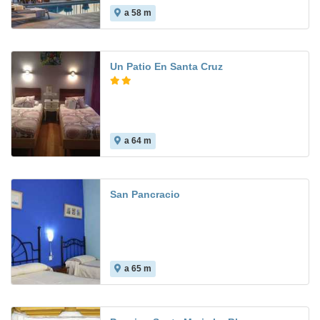
a 58 m
8.6
Un Patio En Santa Cruz
a 64 m
8.3
San Pancracio
a 65 m