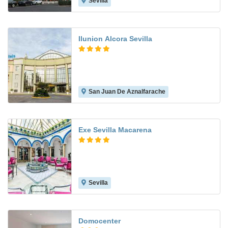
Sevilla
8.8
Ilunion Alcora Sevilla
San Juan De Aznalfarache
8.5
Exe Sevilla Macarena
Sevilla
7.9
Domocenter