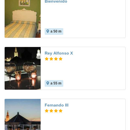
Bienvenido
a 50 m
Rey Alfonso X
a 55 m
9.6
Fernando III