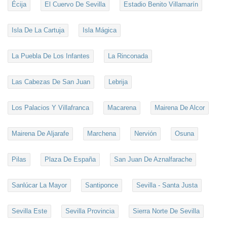
Écija
El Cuervo De Sevilla
Estadio Benito Villamarín
Isla De La Cartuja
Isla Mágica
La Puebla De Los Infantes
La Rinconada
Las Cabezas De San Juan
Lebrija
Los Palacios Y Villafranca
Macarena
Mairena De Alcor
Mairena De Aljarafe
Marchena
Nervión
Osuna
Pilas
Plaza De España
San Juan De Aznalfarache
Sanlúcar La Mayor
Santiponce
Sevilla - Santa Justa
Sevilla Este
Sevilla Provincia
Sierra Norte De Sevilla