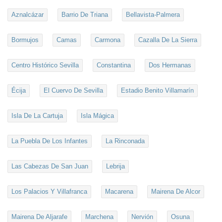
Aznalcázar
Barrio De Triana
Bellavista-Palmera
Bormujos
Camas
Carmona
Cazalla De La Sierra
Centro Histórico Sevilla
Constantina
Dos Hermanas
Écija
El Cuervo De Sevilla
Estadio Benito Villamarín
Isla De La Cartuja
Isla Mágica
La Puebla De Los Infantes
La Rinconada
Las Cabezas De San Juan
Lebrija
Los Palacios Y Villafranca
Macarena
Mairena De Alcor
Mairena De Aljarafe
Marchena
Nervión
Osuna