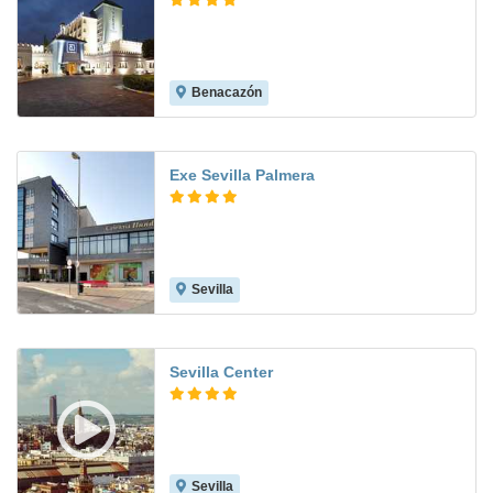
Benacazón
8.0
Exe Sevilla Palmera
Sevilla
8.5
Sevilla Center
Sevilla
9.2