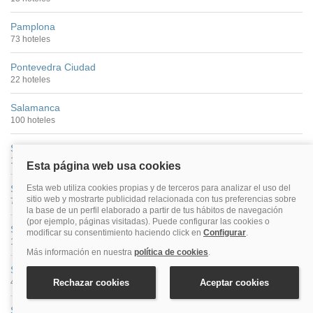
Pamplona
73 hoteles
Pontevedra Ciudad
22 hoteles
Salamanca
100 hoteles
San Sebastián
149 hoteles
Santander
74 hoteles
Santiago De Compostela
176 hoteles
Segovia
40 hoteles
Sevilla