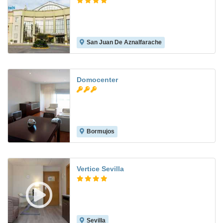
San Juan De Aznalfarache
8.5
Domocenter
Bormujos
7.1
Vertice Sevilla
Sevilla
8.8