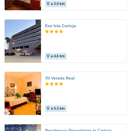
a 3.0 km
Exe Isla Cartuja
a 4.6 km
8.9
Yit Vereda Real
a 5.3 km
7.7
Residencia Deportistas la Cartuja