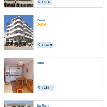
a 88 m
Parot
a 113 m
Niko
a 138 m
Sa Rota