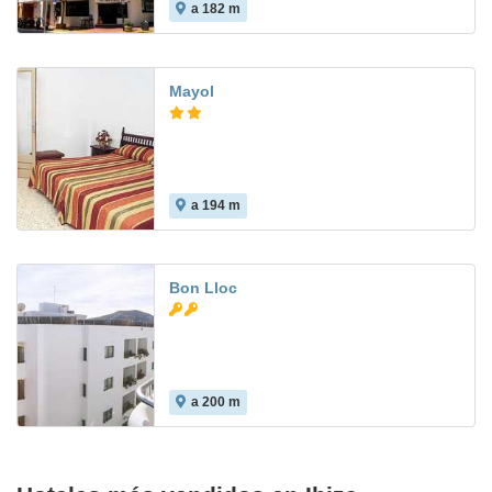
a 182 m
Mayol
a 194 m
Bon Lloc
a 200 m