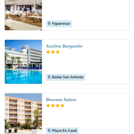
Figueretas
6.8
Azuline Bergantín
Bahia San Antonio
6.9
Bluesea Salina
Playa Es Caná
6.9