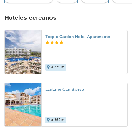
Hoteles cercanos
Tropic Garden Hotel Apartments
a 275 m
8.1
azuLine Can Sanso
a 362 m