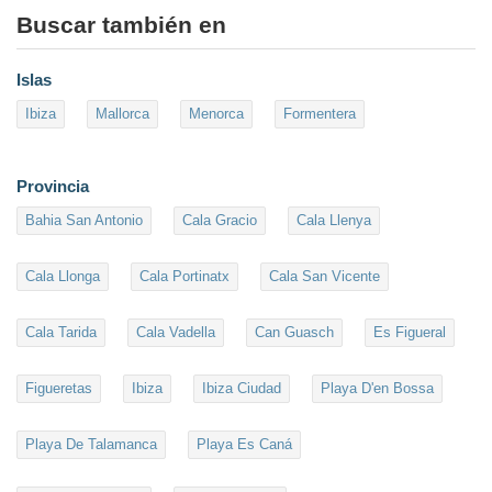
Buscar también en
Islas
Ibiza
Mallorca
Menorca
Formentera
Provincia
Bahia San Antonio
Cala Gracio
Cala Llenya
Cala Llonga
Cala Portinatx
Cala San Vicente
Cala Tarida
Cala Vadella
Can Guasch
Es Figueral
Figueretas
Ibiza
Ibiza Ciudad
Playa D'en Bossa
Playa De Talamanca
Playa Es Caná