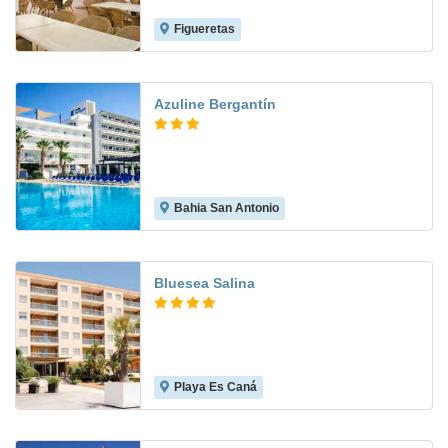
Figueretas
6.8
Azuline Bergantín
Bahia San Antonio
6.9
Bluesea Salina
Playa Es Caná
6.9