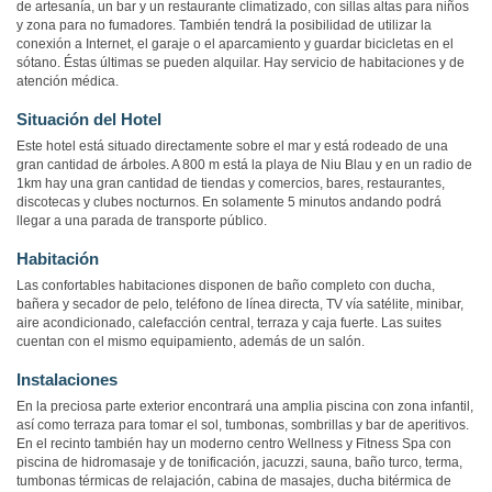
de artesanía, un bar y un restaurante climatizado, con sillas altas para niños
y zona para no fumadores. También tendrá la posibilidad de utilizar la
conexión a Internet, el garaje o el aparcamiento y guardar bicicletas en el
sótano. Éstas últimas se pueden alquilar. Hay servicio de habitaciones y de
atención médica.
Situación del Hotel
Este hotel está situado directamente sobre el mar y está rodeado de una
gran cantidad de árboles. A 800 m está la playa de Niu Blau y en un radio de
1km hay una gran cantidad de tiendas y comercios, bares, restaurantes,
discotecas y clubes nocturnos. En solamente 5 minutos andando podrá
llegar a una parada de transporte público.
Habitación
Las confortables habitaciones disponen de baño completo con ducha,
bañera y secador de pelo, teléfono de línea directa, TV vía satélite, minibar,
aire acondicionado, calefacción central, terraza y caja fuerte. Las suites
cuentan con el mismo equipamiento, además de un salón.
Instalaciones
En la preciosa parte exterior encontrará una amplia piscina con zona infantil,
así como terraza para tomar el sol, tumbonas, sombrillas y bar de aperitivos.
En el recinto también hay un moderno centro Wellness y Fitness Spa con
piscina de hidromasaje y de tonificación, jacuzzi, sauna, baño turco, terma,
tumbonas térmicas de relajación, cabina de masajes, ducha bitérmica de