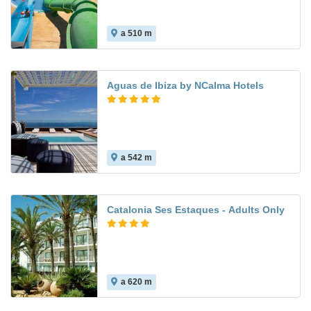
a 510 m
Aguas de Ibiza by NCalma Hotels
a 542 m
Catalonia Ses Estaques - Adults Only
a 620 m