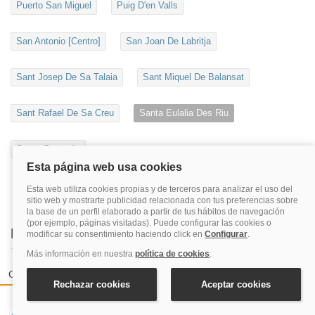
Puerto San Miguel
Puig D'en Valls
San Antonio [Centro]
San Joan De Labritja
Sant Josep De Sa Talaia
Sant Miquel De Balansat
Sant Rafael De Sa Creu
Santa Eulalia Des Riu
Santa Gertrudis
Destinos más populares en Quehoteles
Ciudades españolas
Zonas de playas más reservadas
Costa
A Coruña