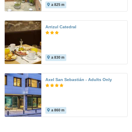
a 825 m
7.8
Arrizul Catedral
a 830 m
Axel San Sebastián - Adults Only
a 860 m
9.5