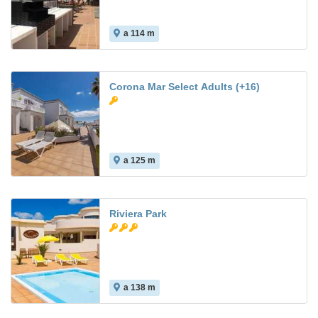
a 114 m
Corona Mar Select Adults (+16)
a 125 m
9.6
Riviera Park
a 138 m