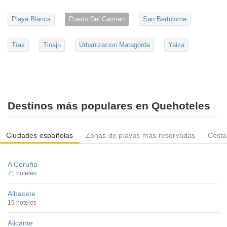
Playa Blanca
Puerto Del Carmen
San Bartolome
Tías
Tinajo
Urbanizacion Matagorda
Yaiza
Destinos más populares en Quehoteles
Ciudades españolas
Zonas de playas más reservadas
Costa
A Coruña
71 hoteles
Albacete
19 hoteles
Alicante