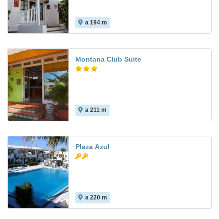
a 194 m
7.6
Montana Club Suite
a 211 m
Plaza Azul
a 220 m
4.8