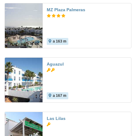
MZ Plaza Palmeras
a 163 m
5.4
Aguazul
a 167 m
Las Lilas