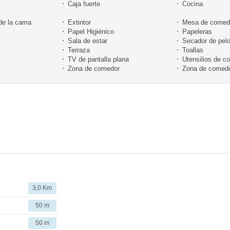
Caja fuerte
Cocina
de la cama
Extintor
Mesa de comed
Papel Higiénico
Papeleras
Sala de estar
Secador de pel
Terraza
Toallas
TV de pantalla plana
Utensilios de c
Zona de comedor
Zona de comedor
3,0 Km
50 m
50 m