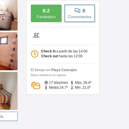
8.2
8
Fantástico
Comentarios
Check in
a partir de las 14:00
Check out
hasta las 12:00
El tiempo en
Playa Cancajos
Datos históricos en Agosto
17 días/mes
Máx. 28.4º
Media 24.7º
Mín. 21.0º
ia