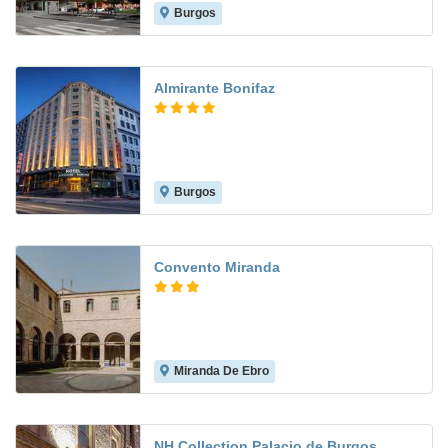
Burgos
7.5
Almirante Bonifaz
Burgos
7.6
Convento Miranda
Miranda De Ebro
7.7
NH Collection Palacio de Burgos