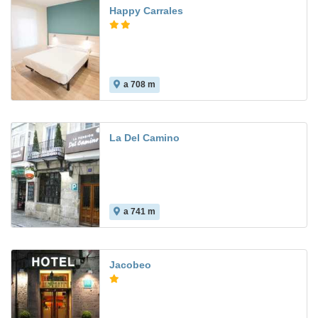
Happy Carrales
a 708 m
2.8
La Del Camino
a 741 m
Jacobeo