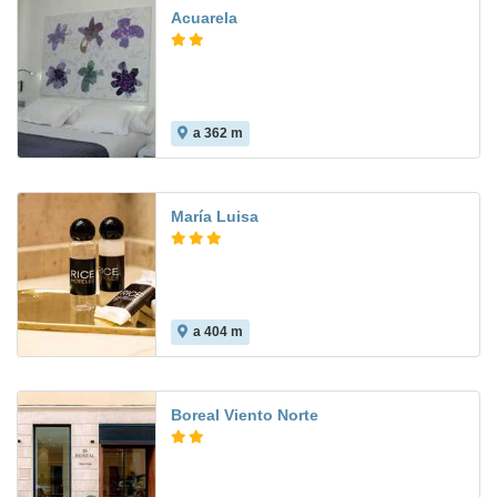
Acuarela
a 362 m
7.6
María Luisa
a 404 m
7.8
Boreal Viento Norte