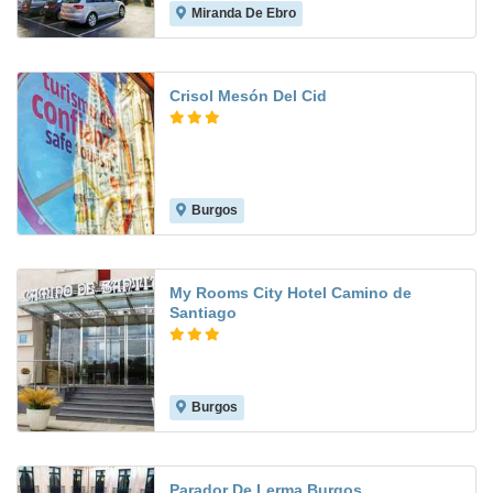
Miranda De Ebro
7.1
Crisol Mesón Del Cid
Burgos
8.8
My Rooms City Hotel Camino de
Santiago
Burgos
7.9
Parador De Lerma Burgos