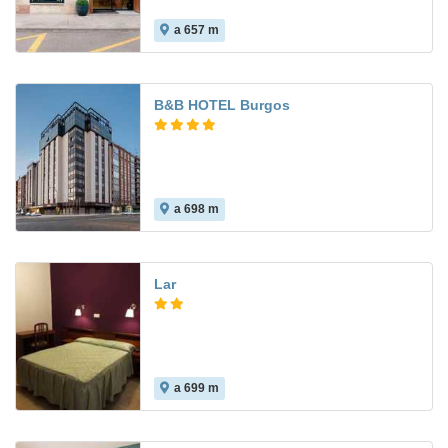
a 657 m
B&B HOTEL Burgos
a 698 m
8.2
Lar
a 699 m