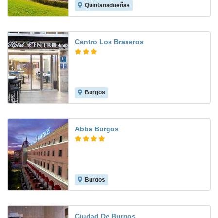
Quintanadueñas
7.8
Centro Los Braseros
Burgos
7.7
Abba Burgos
Burgos
9.2
Ciudad De Burgos