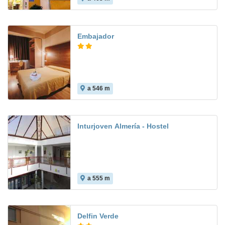
Embajador
a 546 m
6.6
Inturjoven Almería - Hostel
a 555 m
Delfin Verde