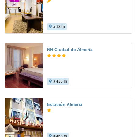
a 18 m
NH Ciudad de Almeria
a 436 m
8.9
Estación Almeria
a 463 m