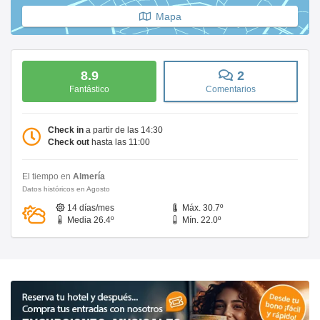
Mapa
8.9
2
Fantástico
Comentarios
Check in
a partir de las 14:30
Check out
hasta las 11:00
El tiempo en
Almería
Datos históricos en Agosto
14 días/mes
Máx. 30.7º
Media 26.4º
Mín. 22.0º