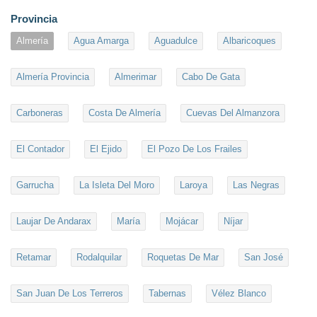
Provincia
Almería
Agua Amarga
Aguadulce
Albaricoques
Almería Provincia
Almerimar
Cabo De Gata
Carboneras
Costa De Almería
Cuevas Del Almanzora
El Contador
El Ejido
El Pozo De Los Frailes
Garrucha
La Isleta Del Moro
Laroya
Las Negras
Laujar De Andarax
María
Mojácar
Níjar
Retamar
Rodalquilar
Roquetas De Mar
San José
San Juan De Los Terreros
Tabernas
Vélez Blanco