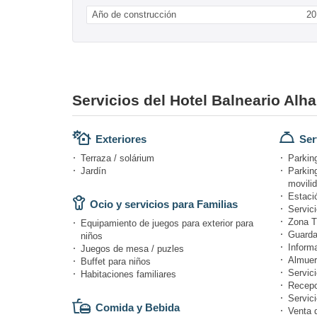
Año de construcción
20
Servicios del Hotel Balneario Al
Exteriores
Ser
Terraza / solárium
Parking
Jardín
Parkin
movili
Estació
Ocio y servicios para Familias
Servici
Zona T
Equipamiento de juegos para exterior para
Guarda
niños
Informa
Juegos de mesa / puzles
Almuer
Buffet para niños
Servici
Habitaciones familiares
Recepc
Servici
Comida y Bebida
Venta 