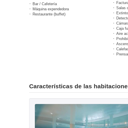
Factur
Bar / Cafetería
Salas 
Máquina expendedora
Extinto
Restaurante (buffet)
Detect
Cámara
Caja fu
Aire a
Prohibi
Ascens
Calefa
Prensa
Características de las habitacio