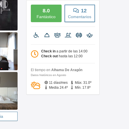
8.0
12
Fantástico
Comentarios
Check in
a partir de las 14:00
Check out
hasta las 12:00
El tiempo en
Alhama De Aragón
Datos históricos en Agosto
11 días/mes
Máx. 31.0º
Media 24.4º
Mín. 17.8º
ia