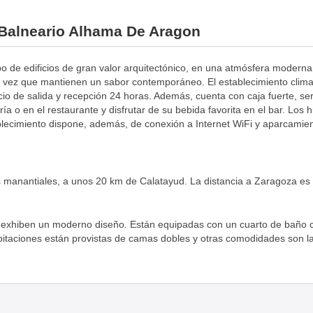
l Balneario Alhama De Aragon
po de edificios de gran valor arquitectónico, en una atmósfera moderna
a vez que mantienen un sabor contemporáneo. El establecimiento clima
io de salida y recepción 24 horas. Además, cuenta con caja fuerte, se
a o en el restaurante y disfrutar de su bebida favorita en el bar. Los
tablecimiento dispone, además, de conexión a Internet WiFi y aparcam
s manantiales, a unos 20 km de Calatayud. La distancia a Zaragoza es
y exhiben un moderno diseño. Están equipadas con un cuarto de baño c
abitaciones están provistas de camas dobles y otras comodidades son la