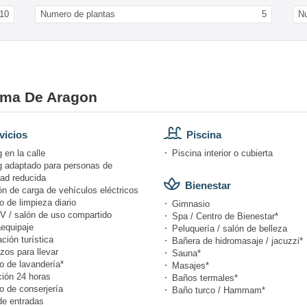
10
Numero de plantas
5
N
hama De Aragon
vicios
Piscina
 en la calle
Piscina interior o cubierta
g adaptado para personas de
dad reducida
Bienestar
n de carga de vehículos eléctricos
o de limpieza diario
Gimnasio
V / salón de uso compartido
Spa / Centro de Bienestar*
equipaje
Peluquería / salón de belleza
ción turística
Bañera de hidromasaje / jacuzzi*
zos para llevar
Sauna*
o de lavandería*
Masajes*
ión 24 horas
Baños termales*
o de conserjería
Baño turco / Hammam*
de entradas