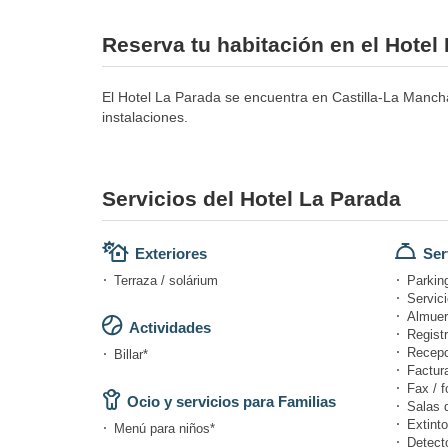
Reserva tu habitación en el Hotel
El Hotel La Parada se encuentra en Castilla-La Mancha 
instalaciones.
Servicios del Hotel La Parada
Exteriores
Ser
Terraza / solárium
Parking
Servici
Almuer
Actividades
Registr
Recepc
Billar*
Factur
Fax / f
Ocio y servicios para Familias
Salas 
Extinto
Menú para niños*
Detect