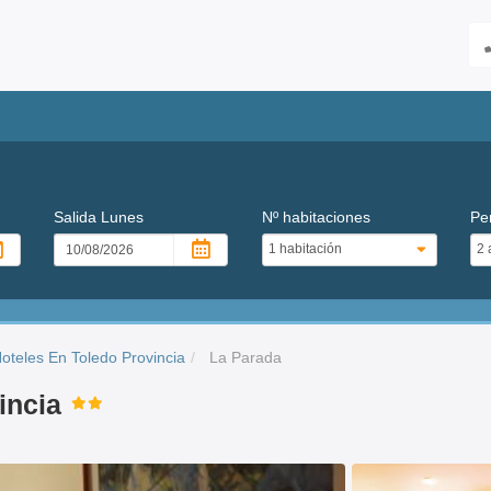
Salida
Lunes
Nº habitaciones
Pe
oteles En Toledo Provincia
La Parada
incia