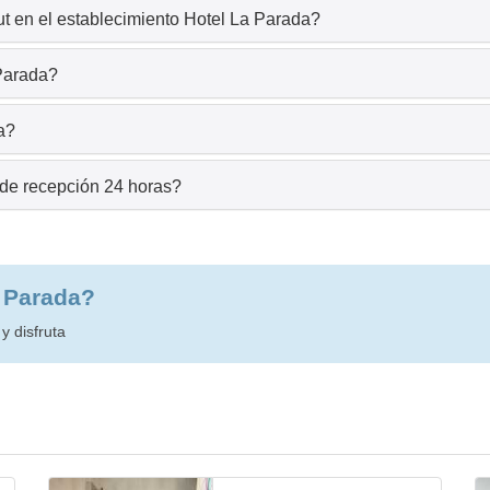
t en el establecimiento Hotel La Parada?
 Parada?
a?
 de recepción 24 horas?
a Parada?
y disfruta