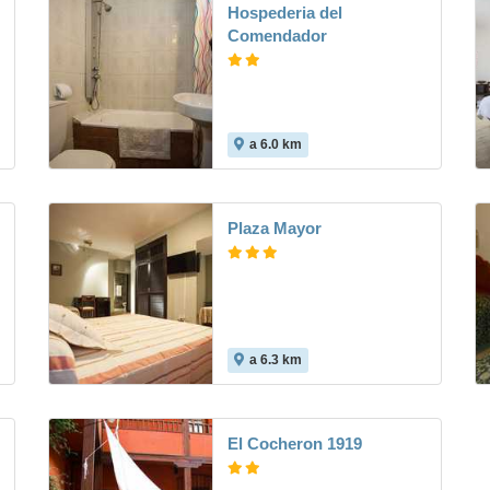
Hospederia del
Comendador
a 6.0 km
Plaza Mayor
a 6.3 km
7.5
El Cocheron 1919