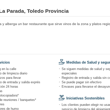
 La Parada, Toledo Provincia
y alberga un bar restaurante que sirve vinos de la zona y platos regio
vicios
Medidas de Salud y segu
 en la calle
Se siguen medidas de salud y se
o de limpieza diario
especiales
zos para llevar
Registro de entrada y salida sin c
o de entrada y salida exprés
Se puede pagar sin efectivo
ión 24 horas
Envases para llevarse el desayun
as
otocopiadora*
Iniciativas Sostenibles
de reuniones / banquetes*
res
Los clientes pueden elegir no usar
ores de humo
servicio de limpieza del alojamien