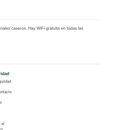
nales caseros. Hay WiFi gratuita en todas las
ridad
guridad
ontacto
o
 el
to