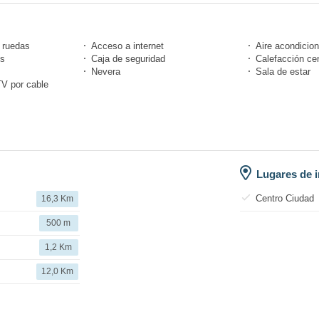
e ruedas
Acceso a internet
Aire acondicio
os
Caja de seguridad
Calefacción cen
Nevera
Sala de estar
TV por cable
Lugares de i
Centro Ciudad
16,3 Km
500 m
1,2 Km
12,0 Km