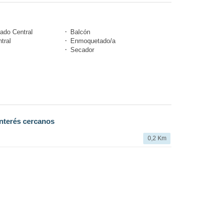
nado Central
Balcón
tral
Enmoquetado/a
Secador
nterés cercanos
0,2 Km