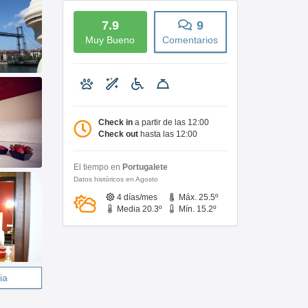
7.9
9
Muy Bueno
Comentarios
Check in
a partir de las 12:00
Check out
hasta las 12:00
El tiempo en
Portugalete
Datos históricos en Agosto
4 días/mes
Máx. 25.5º
Media 20.3º
Mín. 15.2º
ia