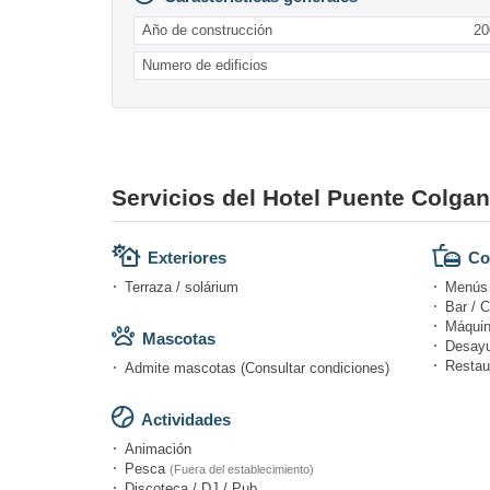
Año de construcción
20
Numero de edificios
Servicios del Hotel Puente Colga
Exteriores
Co
Terraza / solárium
Menús d
Bar / C
Máquin
Mascotas
Desayu
Restau
Admite mascotas (Consultar condiciones)
Actividades
Animación
Pesca
(Fuera del establecimiento)
Discoteca / DJ / Pub