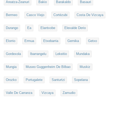
Areatza-Zeanuri
Bakio
Barakaldo
Basauri
Bermeo
Casco Viejo
Cortézubi
Costa De Vizcaya
Durango
Ea
Elantxobe
Elexalde Derio
Elorrio
Ermua
Etxebarria
Gernika
Getxo
Gordexola
Ibarrangelu
Lekeitio
Mundaka
Mungia
Museo Guggenheim De Bilbao
Muskiz
Orozko
Portugalete
Santurtzi
Sopelana
Valle De Carranza
Vizcaya
Zamudio