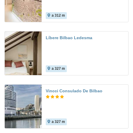
a 312 m
8.3
Líbere Bilbao Ledesma
a 327 m
Vincci Consulado De Bilbao
a 327 m