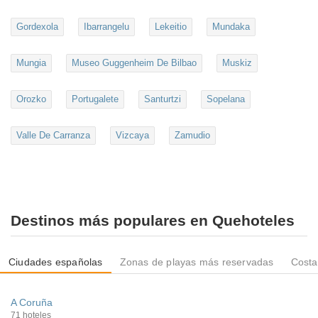
Gordexola
Ibarrangelu
Lekeitio
Mundaka
Mungia
Museo Guggenheim De Bilbao
Muskiz
Orozko
Portugalete
Santurtzi
Sopelana
Valle De Carranza
Vizcaya
Zamudio
Destinos más populares en Quehoteles
Ciudades españolas
Zonas de playas más reservadas
Costa
A Coruña
71 hoteles