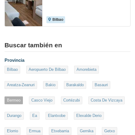
Bilbao
Buscar también en
Provincia
Bilbao
Aeropuerto De Bilbao
Amorebieta
Areatza-Zeanuri
Bakio
Barakaldo
Basauri
Bermeo
Casco Viejo
Cortézubi
Costa De Vizcaya
Durango
Ea
Elantxobe
Elexalde Derio
Elorrio
Ermua
Etxebarria
Gernika
Getxo