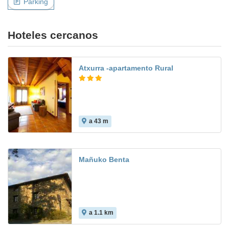
Parking
Hoteles cercanos
Atxurra -apartamento Rural
a 43 m
Mañuko Benta
a 1.1 km