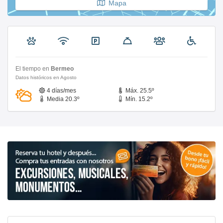
Mapa
El tiempo en
Bermeo
Datos históricos en Agosto
4 días/mes
Máx. 25.5º
Media 20.3º
Mín. 15.2º