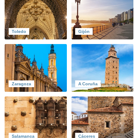
Toledo
Gijón
Zaragoza
A Coruña
Salamanca
Cáceres