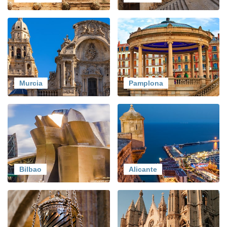
Murcia
Pamplona
Bilbao
Alicante