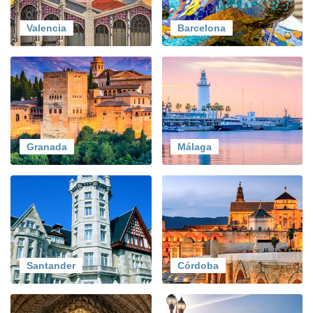
Valencia
Barcelona
Granada
Málaga
Santander
Córdoba