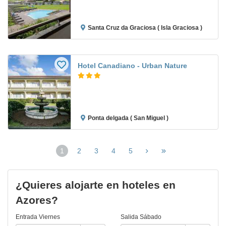
Santa Cruz da Graciosa ( Isla Graciosa )
Hotel Canadiano - Urban Nature
Ponta delgada ( San Miguel )
1
2
3
4
5
(página
actual)
¿Quieres alojarte en hoteles en
Azores?
Entrada
Viernes
Salida
Sábado