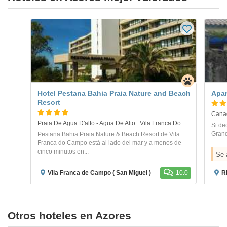
Hotel Pestana Bahia Praia Nature and Beach
Apar
Resort
Canad
Praia De Agua D'alto - Agua De Alto . Vila Franca Do Campo
Si de
Grand
Pestana Bahia Praia Nature & Beach Resort de Vila
Franca do Campo está al lado del mar y a menos de
cinco minutos en...
Se 
Vila Franca de Campo ( San Miguel )
10.0
R
Otros hoteles en Azores