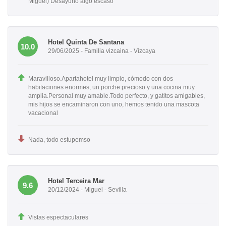
Miguel) Desayuno algo escaso
Hotel Quinta De Santana
10.0
29/06/2025 - Familia vizcaina - Vizcaya
Maravilloso.Apartahotel muy limpio, cómodo con dos
habitaciones enormes, un porche precioso y una cocina muy
amplia.Personal muy amable.Todo perfecto, y gatitos amigables,
mis hijos se encaminaron con uno, hemos tenido una mascota
vacacional
Nada, todo estupemso
Hotel Terceira Mar
9.6
20/12/2024 - Miguel - Sevilla
Vistas espectaculares