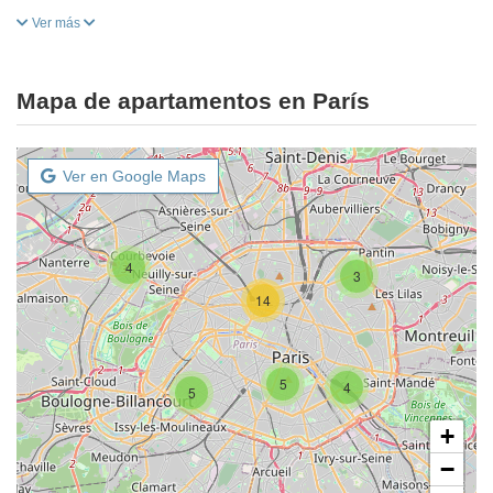
Ver más
Mapa de apartamentos en París
Ver en Google Maps
4
3
14
5
4
5
+
−