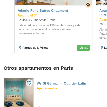
Adagio Paris Buttes Chaumont
Apar
Pute
Aparthotel 3*
Apart
Cours Du 7Eme Art 3/5. Paris
70 Ru
Este apartotel consta de 136 habitaciones y está
construido con un estilo contemporáneo con
Alojá
numerosas entradas,...
Putea
ubicac
Parque de la Villete
8.0
L
Otros apartamentos en París
Ws St Germain - Quartier Latin
Apartamentos