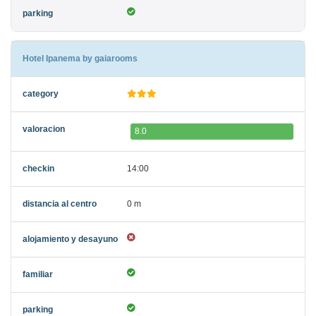
Hotel Ipanema by gaiarooms
8.0
14:00
0 m