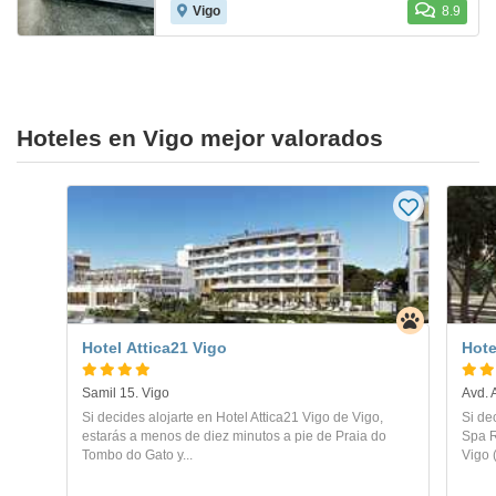
Vigo
8.9
Hoteles en Vigo mejor valorados
Hotel Attica21 Vigo
Hote
Samil 15. Vigo
Avd. 
Si decides alojarte en Hotel Attica21 Vigo de Vigo,
Si de
estarás a menos de diez minutos a pie de Praia do
Spa R
Tombo do Gato y...
Vigo 