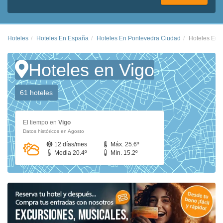
Hoteles
Hoteles En España
Hoteles En Pontevedra Ciudad
Hoteles En 
Hoteles en Vigo
61 hoteles
El tiempo en
Vigo
Datos históricos en Agosto
12 días/mes
Máx. 25.6º
Media 20.4º
Mín. 15.2º