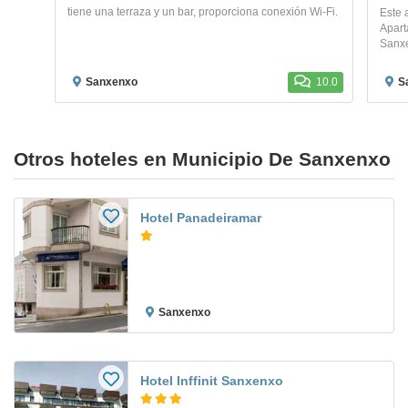
tiene una terraza y un bar, proporciona conexión Wi-Fi.
Este 
Apart
Sanxe
Sanxenxo
10.0
S
Otros hoteles en Municipio De Sanxenxo
Hotel Panadeiramar
Sanxenxo
Hotel Inffinit Sanxenxo