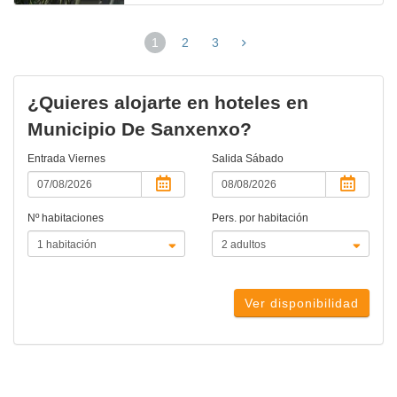
1
2
3
(página
actual)
¿Quieres alojarte en hoteles en
Municipio De Sanxenxo?
Entrada
Viernes
Salida
Sábado
Nº habitaciones
Pers. por habitación
Ver disponibilidad