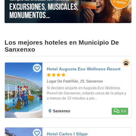
Los mejores hoteles en Municipio De
Sanxenxo
Hotel Augusta Eco Wellness Resort
Lugar De Padriñán, 25. Sanxenxo
Si decides alojarte en Augusta Eco Wellness
Resort de Sanxenxo, estarás cerca de la playa y
a menos de 15 minutos a pie...
Sanxenxo
8.6
Hotel Carlos I Silgar