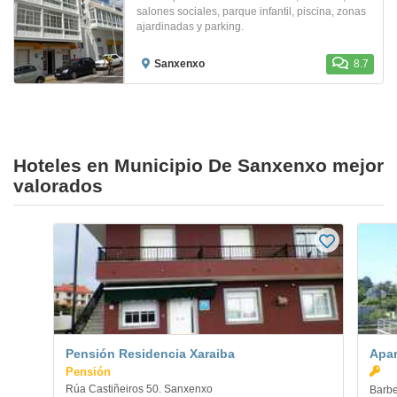
salones sociales, parque infantil, piscina, zonas
ajardinadas y parking.
Sanxenxo
8.7
Hoteles en Municipio De Sanxenxo mejor
valorados
Pensión Residencia Xaraiba
Apa
Pensión
Rúa Castiñeiros 50. Sanxenxo
Barbe