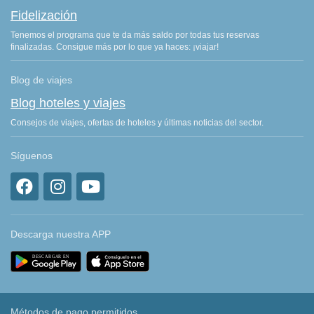
Fidelización
Tenemos el programa que te da más saldo por todas tus reservas
finalizadas. Consigue más por lo que ya haces: ¡viajar!
Blog de viajes
Blog hoteles y viajes
Consejos de viajes, ofertas de hoteles y últimas noticias del sector.
Síguenos
Descarga nuestra APP
Métodos de pago permitidos