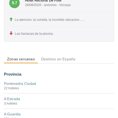
Hotel Rectoral De Fofe
9.7
28/08/2020 - anónimo - Vizcaya
La atencion, la comida, la increible ubicacion.......
Las hamacas de la piscina
Zonas cercanas
Destinos en España
Provincia
Pontevedra Ciudad
22 hoteles
A Estrada
3 hoteles
A Guardia