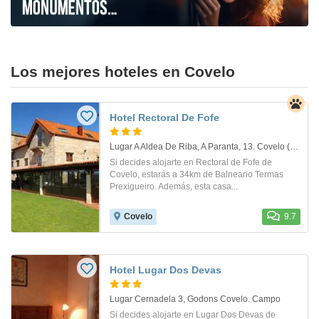
Los mejores hoteles en Covelo
Hotel Rectoral De Fofe
Lugar A Aldea De Riba, A Paranta, 13. Covelo (Pontevedra)
Si decides alojarte en Rectoral de Fofe de
Covelo, estarás a 34km de Balneario Termas
Prexigueiro. Además, esta casa...
Covelo
9.7
Hotel Lugar Dos Devas
Lugar Cernadela 3, Godons Covelo. Campo
Si decides alojarte en Lugar Dos Devas de