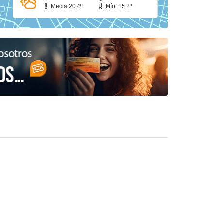
Media 20.4º
Mín. 15.2º