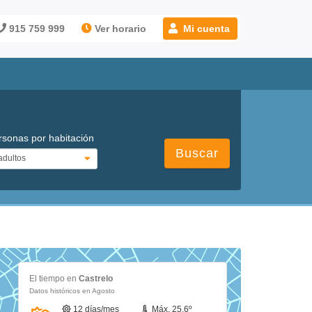
915 759 999
Ver horario
Mi cuenta
rsonas por habitación
Buscar
El tiempo en
Castrelo
Datos históricos en Agosto
12 días/mes
Máx. 25.6º