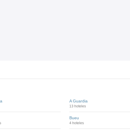
da
A Guardia
13 hoteles
Bueu
s
4 hoteles