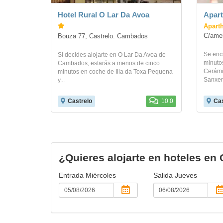
Hotel Rural O Lar Da Avoa
Apart
Aparth
C/amei
Bouza 77, Castrelo. Cambados
Se enc
Si decides alojarte en O Lar Da Avoa de
minuto
Cambados, estarás a menos de cinco
Cerámi
minutos en coche de Illa da Toxa Pequena
Sanxenx
y...
Castrelo
10.0
Cas
¿Quieres alojarte en hoteles en 
Entrada
Miércoles
Salida
Jueves