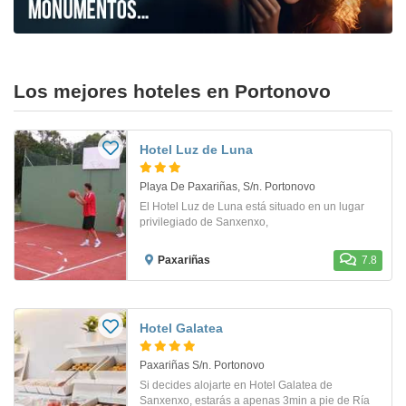
Los mejores hoteles en Portonovo
Hotel Luz de Luna
Playa De Paxariñas, S/n. Portonovo
El Hotel Luz de Luna está situado en un lugar
privilegiado de Sanxenxo,
Paxariñas
7.8
Hotel Galatea
Paxariñas S/n. Portonovo
Si decides alojarte en Hotel Galatea de
Sanxenxo, estarás a apenas 3min a pie de Ría