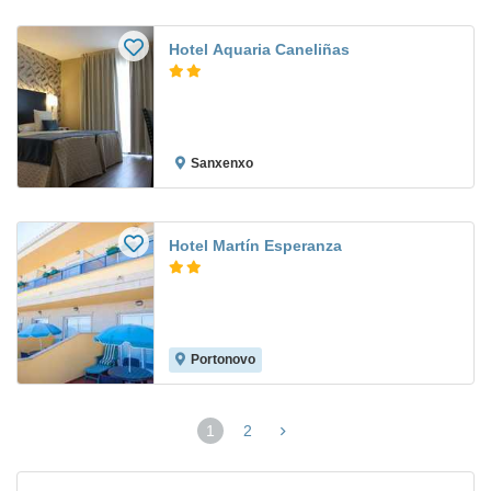
Hotel Aquaria Caneliñas
Sanxenxo
Hotel Martín Esperanza
Portonovo
1
2
(página
actual)