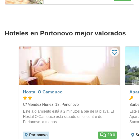
Hoteles en Portonovo mejor valorados
Hostal O Camouco
Apa
C/ Méndez Nuñez, 18. Portonovo
Barbe
Este alojamiento está a 2 minutos a pie de la playa. El
Este 
Hostal O Camouco está situado en el centro de
Apart
Portonovo, a menos...
Sanxe
Portonovo
10.0
S