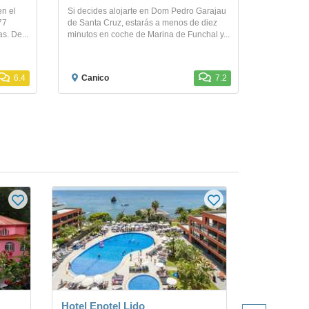
en el
Si decides alojarte en Dom Pedro Garajau
77
de Santa Cruz, estarás a menos de diez
s. De...
minutos en coche de Marina de Funchal y...
6.4
Canico
7.2
Hotel Enotel Lido
Hotel The