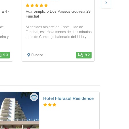
a 4 - 
Rua Simplicio Dos Passos Gouveia 29. 
Estrada Mon
Funchal
Si decides al
otel
Si decides alojarte en Enotel Lido de
Monumental d
s,
Funchal, estarás a menos de diez minutos
la playa, a 5
eira y
a pie de Complejo balneario del Lido y...
balneario...
9.3
Funchal
9.2
Funchal
Hotel Florasol Residence