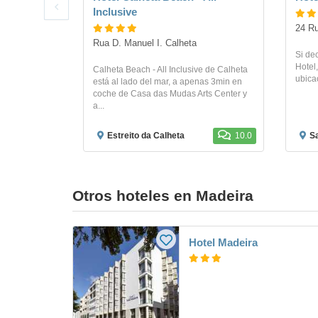
Inclusive
24 Ru
Rua D. Manuel I. Calheta
Si de
Hotel,
Calheta Beach - All Inclusive de Calheta
ubicac
está al lado del mar, a apenas 3min en
coche de Casa das Mudas Arts Center y
a...
Estreito da Calheta
10.0
Sa
Otros hoteles en Madeira
Hotel Madeira