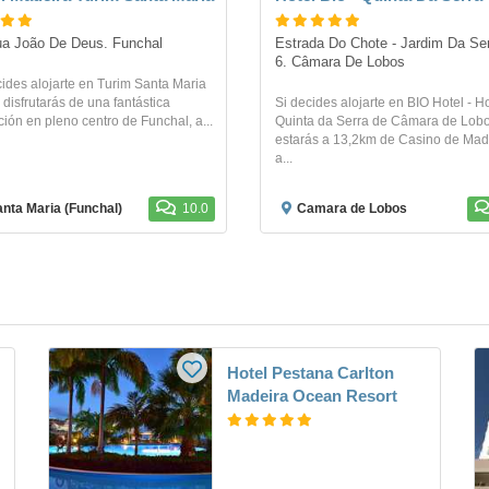
a João De Deus. Funchal
Estrada Do Chote - Jardim Da Serr
6. Câmara De Lobos
cides alojarte en Turim Santa Maria
 disfrutarás de una fantástica
Si decides alojarte en BIO Hotel - H
ión en pleno centro de Funchal, a...
Quinta da Serra de Câmara de Lobo
estarás a 13,2km de Casino de Mad
a...
nta Maria (Funchal)
10.0
Camara de Lobos
Hotel Pestana Carlton
Madeira Ocean Resort