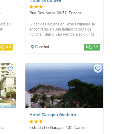
Hotel Orquidea
l
Rua Dos Netos 69-71. Funchal
está en
Si decides alojarte en Hotel Orquidea, te
 en
encontrarás en una fantástica zona de
Funchal (Barrio São Pedro), a solo unos...
6.3
Funchal
7.5
Hotel Garajau Madeira
hal
Estrada Do Garajau, 131. Canico