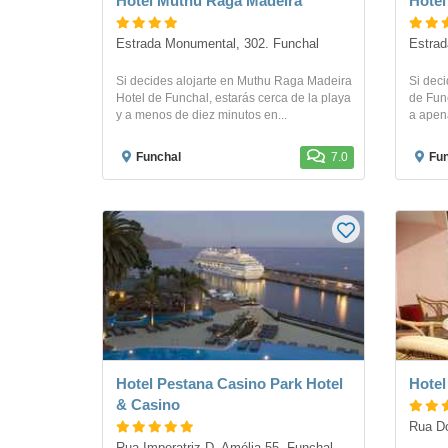
Hotel Muthu Raga Madeira
Hotel
Estrada Monumental, 302. Funchal
Estrad
Si decides alojarte en Muthu Raga Madeira
Si deci
Hotel de Funchal, estarás cerca de la playa
de Func
y a menos de diez minutos en...
a apen
Funchal
7.0
Fun
Hotel Pestana Casino Park Hotel
Hotel
& Casino
Rua Do