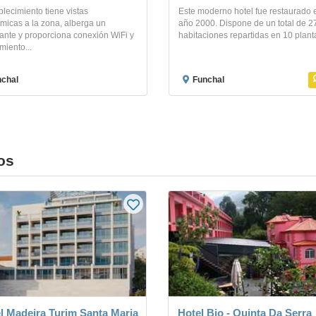
blecimiento tiene vistas
Este moderno hotel fue restaurado 
micas a la zona, alberga un
año 2000. Dispone de un total de 2
ante y proporciona conexión WiFi y
habitaciones repartidas en 10 planta
iento...
chal
Funchal
os
l Madeira Turim Santa Maria
Hotel Bio - Quinta Da Serra