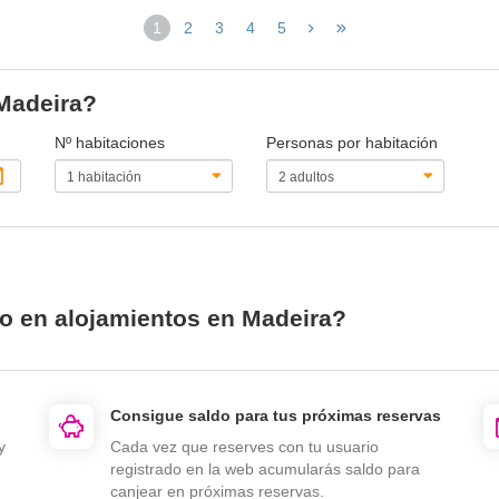
1
2
3
4
5
(página
actual)
 Madeira?
Nº habitaciones
Personas por habitación
io en alojamientos en Madeira?
Consigue saldo para tus próximas reservas
y
Cada vez que reserves con tu usuario
registrado en la web acumularás saldo para
canjear en próximas reservas.