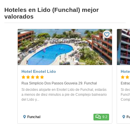
Hoteles en Lido (Funchal) mejor
valorados
Hotel Enotel Lido
Hote
Rua Simplicio Dos Passos Gouveia 29. Funchal
Estra
Si decides alojarte en Enotel Lido de Funchal, estarás
Si de
a menos de diez minutos a pie de Complejo balneario
Funch
del Lido y...
Compl
Funchal
9.2
F