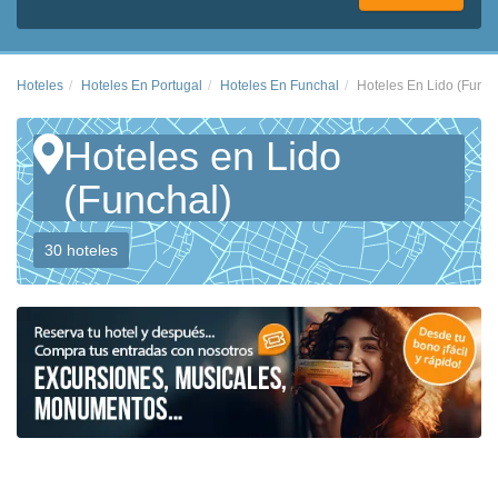
Hoteles
Hoteles En Portugal
Hoteles En Funchal
Hoteles En Lido (Funch
Hoteles en Lido
(Funchal)
30 hoteles