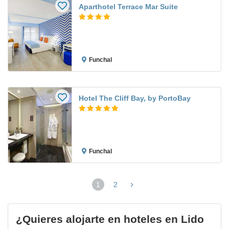
Aparthotel Terrace Mar Suite
Funchal
Hotel The Cliff Bay, by PortoBay
Funchal
1
2
(página
actual)
¿Quieres alojarte en hoteles en Lido