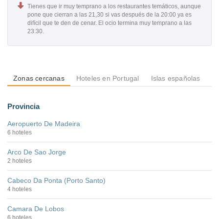
Tienes que ir muy temprano a los restaurantes temáticos, aunque
pone que cierran a las 21,30 si vas después de la 20:00 ya es
difícil que te den de cenar. El ocio termina muy temprano a las
23:30.
Zonas cercanas
Hoteles en Portugal
Islas españolas
Is
Provincia
Aeropuerto De Madeira
6 hoteles
Arco De Sao Jorge
2 hoteles
Cabeco Da Ponta (Porto Santo)
4 hoteles
Camara De Lobos
6 hoteles