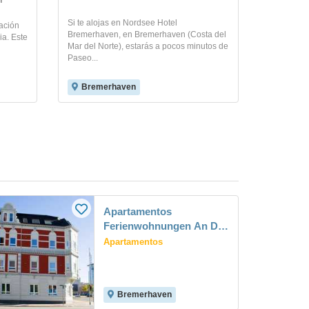
n
Si te alojas en Nordsee Hotel
cación
Bremerhaven, en Bremerhaven (Costa del
ia. Este
Mar del Norte), estarás a pocos minutos de
Paseo...
Bremerhaven
Apartamentos
Ferienwohnungen An Der
Weser
Apartamentos
Bremerhaven