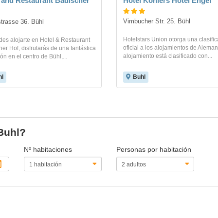
 and Restaurant Badischer
Hotel Kohlers Hotel Engel
Vimbucher Str. 25. Bühl
trasse 36. Bühl
Hotelstars Union otorga una clasifi
des alojarte en Hotel & Restaurant
oficial a los alojamientos de Aleman
er Hof, disfrutarás de una fantástica
alojamiento está clasificado con...
ón en el centro de Bühl,...
l
Buhl
 Buhl?
Nº habitaciones
Personas por habitación