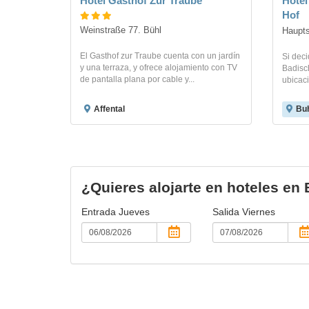
Hotel Gasthof Zur Traube
Hotel
Hof
Weinstraße 77. Bühl
Haupts
El Gasthof zur Traube cuenta con un jardín
Si deci
y una terraza, y ofrece alojamiento con TV
Badisch
de pantalla plana por cable y...
ubicaci
Affental
Buh
¿Quieres alojarte en hoteles en
Entrada
Jueves
Salida
Viernes