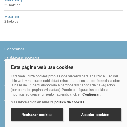
Wurzburg
25 hoteles
Meerane
2 hoteles
Conócenos
Quiénes somos
Más de 500.000 clientes satisfechos. Confirmación inmediata, total
seguridad y garantía. Sin sorpresas.
Ahorro
Fidelización
Tenemos el programa que te da más saldo por todas tus reservas
finalizadas. Consigue más por lo que ya haces: ¡viajar!
Blog de viajes