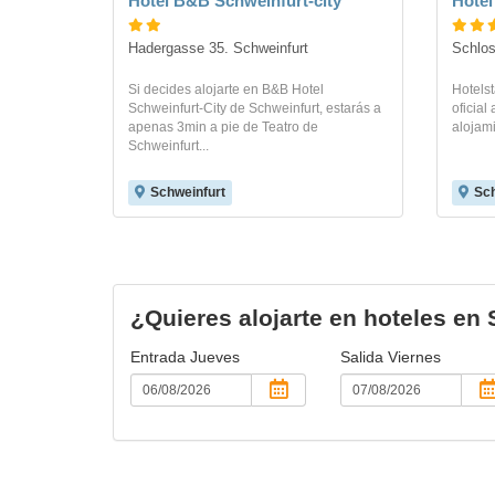
Hotel B&B Schweinfurt-city
Hotel
Hadergasse 35. Schweinfurt
Schlos
Si decides alojarte en B&B Hotel
Hotelst
Schweinfurt-City de Schweinfurt, estarás a
oficial
apenas 3min a pie de Teatro de
alojami
Schweinfurt...
Schweinfurt
Sch
¿Quieres alojarte en hoteles en
Entrada
Jueves
Salida
Viernes