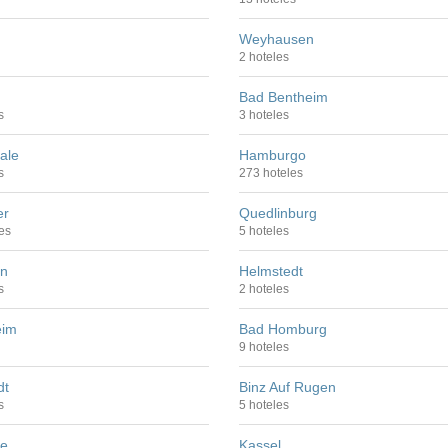
Weyhausen
2 hoteles
Bad Bentheim
s
3 hoteles
ale
Hamburgo
s
273 hoteles
er
Quedlinburg
es
5 hoteles
nn
Helmstedt
s
2 hoteles
eim
Bad Homburg
9 hoteles
dt
Binz Auf Rugen
s
5 hoteles
he
Kassel