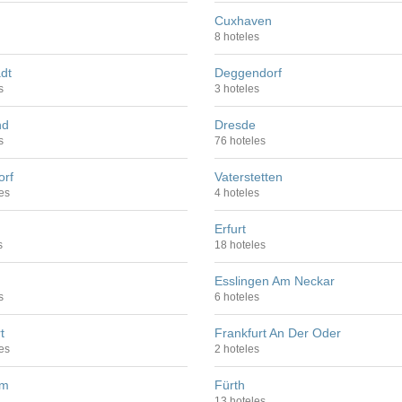
Cuxhaven
8 hoteles
dt
Deggendorf
s
3 hoteles
nd
Dresde
s
76 hoteles
orf
Vaterstetten
es
4 hoteles
Erfurt
s
18 hoteles
Esslingen Am Neckar
s
6 hoteles
t
Frankfurt An Der Oder
es
2 hoteles
im
Fürth
13 hoteles