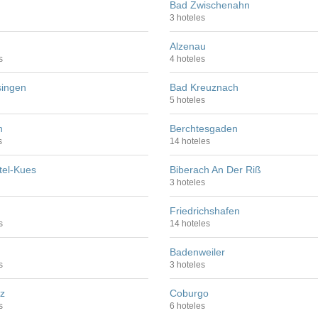
Bad Zwischenahn
3 hoteles
Alzenau
s
4 hoteles
singen
Bad Kreuznach
5 hoteles
h
Berchtesgaden
s
14 hoteles
tel-Kues
Biberach An Der Riß
3 hoteles
Friedrichshafen
s
14 hoteles
Badenweiler
s
3 hoteles
z
Coburgo
s
6 hoteles