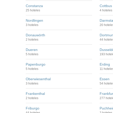
Constanza
Cottbus
25 hoteles
4 hoteles
Nordlingen
Darmsta
3 hoteles
20 hotele
Donauwörth
Dortmu
2 hoteles
44 hotele
Dueren
Dusseld
5 hoteles
193 hotel
Papenburgo
Erding
5 hoteles
11 hotele
Oberwiesenthal
Essen
3 hoteles
54 hotele
Frankenthal
Frankfur
2 hoteles
277 hotel
Friburgo
Puchhe
44 hoteles
2 hoteles