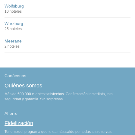
Wolfsburg
10 hoteles
Wurzburg
25 hoteles
Meerane
2 hoteles
Conócenos
Quiénes somos
Más de 500.000 clientes satisfechos. Confirmación inmediata, total
seguridad y garantía. Sin sorpresas.
Ahorro
Fidelización
Tenemos el programa que te da más saldo por todas tus reservas