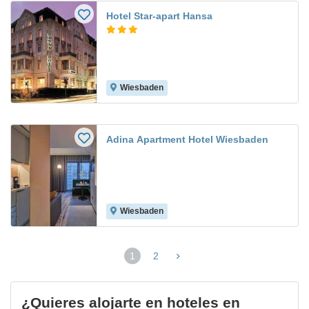
Hotel Star-apart Hansa
Wiesbaden
Adina Apartment Hotel Wiesbaden
Wiesbaden
1
2
(página
actual)
¿Quieres alojarte en hoteles en