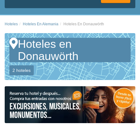
Hoteles
Hoteles En Alemania
Hoteles En Donauwörth
Hoteles en
Donauwörth
2 hoteles