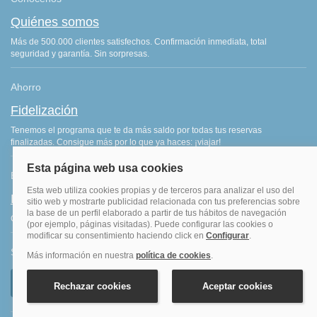
Quiénes somos
Más de 500.000 clientes satisfechos. Confirmación inmediata, total
seguridad y garantía. Sin sorpresas.
Ahorro
Fidelización
Tenemos el programa que te da más saldo por todas tus reservas
finalizadas. Consigue más por lo que ya haces: ¡viajar!
Blog de viajes
Blog hoteles y viajes
Consejos de viajes, ofertas de hoteles y últimas noticias del sector.
Síguenos